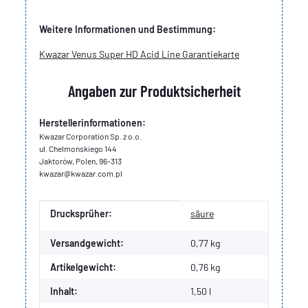
Weitere Informationen und Bestimmung:
Kwazar Venus Super HD Acid Line Garantiekarte
Angaben zur Produktsicherheit
Herstellerinformationen:
Kwazar Corporation Sp. z o.o.
ul. Chelmonskiego 144
Jaktorów, Polen, 96-313
kwazar@kwazar.com.pl
Produkteigenschaft
Wert
Drucksprüher:
säure
Versandgewicht:
0,77 kg
Artikelgewicht:
0,76
kg
Inhalt:
1,50 l