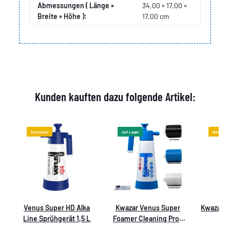
Abmessungen ( Länge ×
34,00 × 17,00 ×
Breite × Höhe ):
17,00 cm
Kunden kauften dazu folgende Artikel:
Bestseller
Auf Lager
Bestselle
h
Venus Super HD Alka
Kwazar Venus Super
Kwazar V
Line Sprühgerät 1,5 L
Foamer Cleaning Pro+
Sol
Viton 2L Box mit
Pumpspr