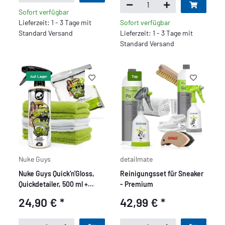
Sofort verfügbar
Lieferzeit: 1 - 3 Tage mit
Sofort verfügbar
Standard Versand
Lieferzeit: 1 - 3 Tage mit
Standard Versand
Auf Lager
Top
Nuke Guys
detailmate
Nuke Guys Quick'n'Gloss,
Reinigungsset für Sneaker
Quickdetailer, 500 ml +
- Premium
Nuke Guys - 3er Pack
24,90 €
*
42,99 €
*
ultraflausch Mikrofaser -
Quick'n'Gloss - 500 GSM,