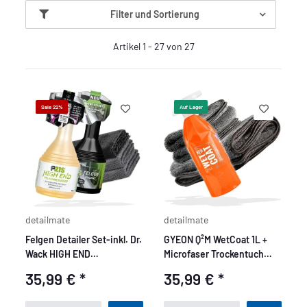
Filter und Sortierung
Artikel 1 - 27 von 27
Sale 22%
Auf Lager
detailmate
detailmate
Felgen Detailer Set-inkl. Dr.
GYEON Q²M WetCoat 1L +
Wack HIGH END
Microfaser Trockentuch
Felgenreiniger
40x40cm + 50x80cm, 1000
35,99 €
*
35,99 €
*
GSM, dunkel grau