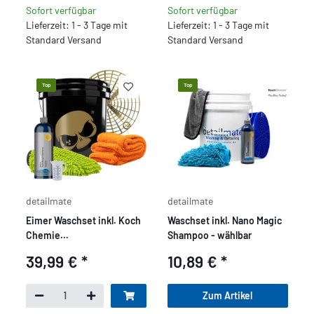
Sofort verfügbar
Sofort verfügbar
Lieferzeit: 1 - 3 Tage mit
Lieferzeit: 1 - 3 Tage mit
Standard Versand
Standard Versand
Top
Top
detailmate
detailmate
Eimer Waschset inkl. Koch
Waschset inkl. Nano Magic
Chemie
Shampoo - wählbar
NanoMagicShampoo -
39,99 €
*
10,89 €
*
Premium
Zum Artikel