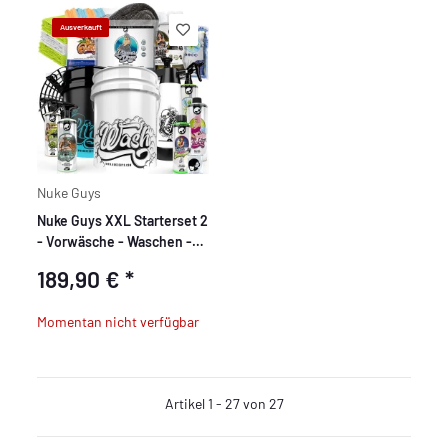
Ausverkauft
Nuke Guys
Nuke Guys XXL Starterset 2
- Vorwäsche - Waschen -
Trocknen - Innenreinigung
189,90 €
*
- Glasreinigung
Momentan nicht verfügbar
Artikel 1 - 27 von 27