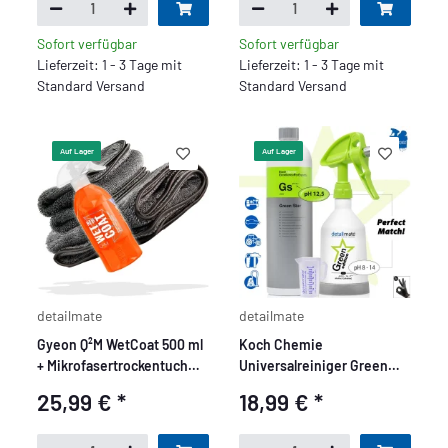
Sofort verfügbar
Sofort verfügbar
Lieferzeit: 1 - 3 Tage mit
Lieferzeit: 1 - 3 Tage mit
Standard Versand
Standard Versand
Auf Lager
Auf Lager
detailmate
detailmate
Gyeon Q²M WetCoat 500 ml
Koch Chemie
+ Mikrofasertrockentuch
Universalreiniger Green
40x40cm + 50x80cm, 1000
Star Set - Basic
25,99 €
*
18,99 €
*
GSM, dunkel grau