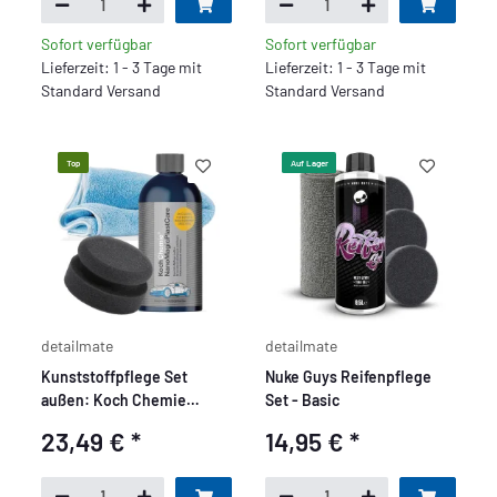
40x40cm
Sofort verfügbar
Sofort verfügbar
Lieferzeit: 1 - 3 Tage mit
Lieferzeit: 1 - 3 Tage mit
Standard Versand
Standard Versand
Top
Auf Lager
detailmate
detailmate
Kunststoffpflege Set
Nuke Guys Reifenpflege
außen: Koch Chemie
Set - Basic
NanoMagic Plast Care
23,49 €
*
14,95 €
*
500ml +
Handpolierschwamm soft +
Mikrofasertuch