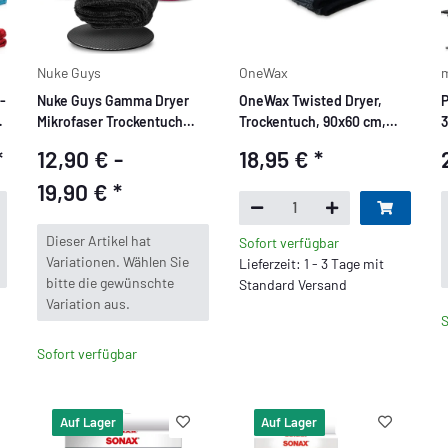
Nuke Guys
OneWax
-
Nuke Guys Gamma Dryer
OneWax Twisted Dryer,
P
Mikrofaser Trockentuch
Trockentuch, 90x60 cm,
1400 GSM
650 GSM
*
12,90 € -
18,95 €
*
19,90 €
*
x
Dieser Artikel hat
Sofort verfügbar
Variationen. Wählen Sie
Lieferzeit: 1 - 3 Tage mit
bitte die gewünschte
Standard Versand
Variation aus.
S
Sofort verfügbar
Auf Lager
Auf Lager