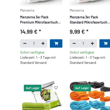
Menzerna
Menzerna
Menzerna 3er Pack
Menzerna 3er Pack
Premium Mikrofasertuch
Standard Mikrofasertuch
Set 550 GSM, Gelb, Grün,
320 GSM - Gelb, Grün, Rot
14,99 €
*
9,99 €
*
Rot
Sofort verfügbar
Sofort verfügbar
Lieferzeit: 1 - 3 Tage mit
Lieferzeit: 1 - 3 Tage mit
Standard Versand
Standard Versand
Auf Lager
Auf Lager