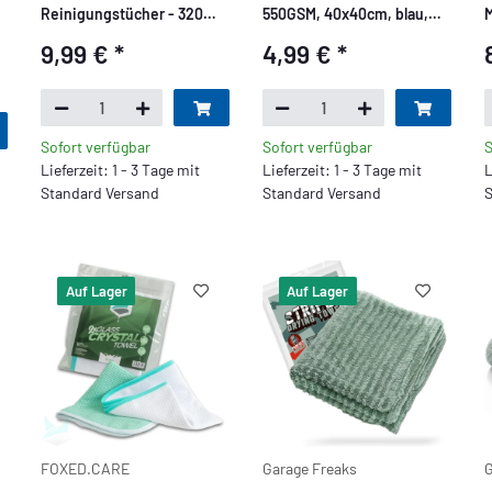
Reinigungstücher - 320
550GSM, 40x40cm, blau,
M
GSM, 40x40cm - 2x grau,
verpackt
9,99 €
*
4,99 €
*
2x hellblau - verpackt - 4er
Pack
Sofort verfügbar
Sofort verfügbar
S
Lieferzeit: 1 - 3 Tage mit
Lieferzeit: 1 - 3 Tage mit
L
Standard Versand
Standard Versand
S
Auf Lager
Auf Lager
FOXED.CARE
Garage Freaks
G