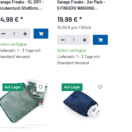
arage Freaks - XL DRY -
Garage Freaks - 2er Pack -
rockentuch 50x80cm,
5 FINGERS WASHING
200 GSM
GLOVE - Waschhandschuh
14,99 €
*
19,99 €
*
10,00 € pro 1 Stück
ofort verfügbar
ieferzeit: 1 - 3 Tage mit
Sofort verfügbar
tandard Versand
Lieferzeit: 1 - 3 Tage mit
Standard Versand
Auf Lager
Auf Lager