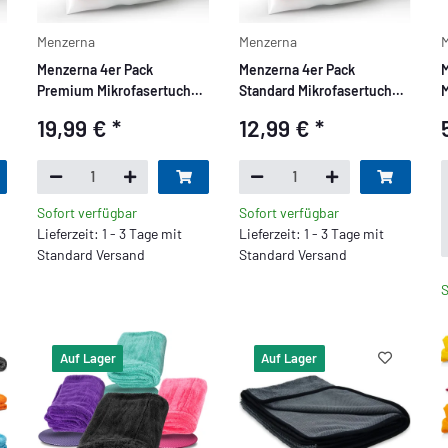
Menzerna
Menzerna
M
Menzerna 4er Pack
Menzerna 4er Pack
M
Premium Mikrofasertuch
Standard Mikrofasertuch
M
Set 550 GSM, Gelb, Grün,
Set 320 GSM - Gelb, Grün,
u
19,99 €
*
12,99 €
*
Rot, Blau
Rot, Blau
4
s
Sofort verfügbar
Sofort verfügbar
Lieferzeit: 1 - 3 Tage mit
Lieferzeit: 1 - 3 Tage mit
Standard Versand
Standard Versand
S
Auf Lager
Auf Lager