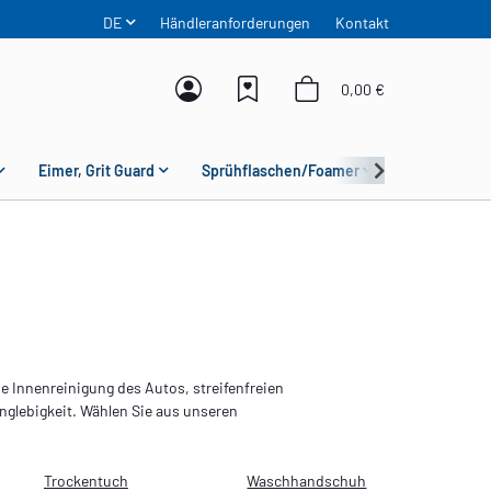
DE
Händleranforderungen
Kontakt
0,00 €
Eimer, Grit Guard
Sprühflaschen/Foamer
Mikrofaser
ie Innenreinigung des Autos, streifenfreien
nglebigkeit. Wählen Sie aus unseren
Trockentuch
Waschhandschuh