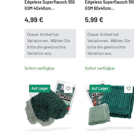
Edgeless Superflausch 550
Edgeless Superflausch 55
GSM 40x40cm
GSM 60x40cm
Mikrofasertuch
Mikrofasertuch
4,99 €
5,99 €
x
x
Dieser Artikel hat
Dieser Artikel hat
Variationen. Wählen Sie
Variationen. Wählen Sie
bitte die gewünschte
bitte die gewünschte
Variation aus.
Variation aus.
Sofort verfügbar
Sofort verfügbar
Auf Lager
Auf Lager