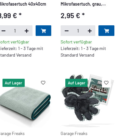
ikrofasertuch 40x40cm
Mikrofasertuch, grau,
40x40cm, 380 GSM,
8,99 €
*
2,95 €
*
niedriger Floor
ofort verfügbar
Sofort verfügbar
ieferzeit: 1 - 3 Tage mit
Lieferzeit: 1 - 3 Tage mit
tandard Versand
Standard Versand
Auf Lager
Auf Lager
arage Freaks
Garage Freaks