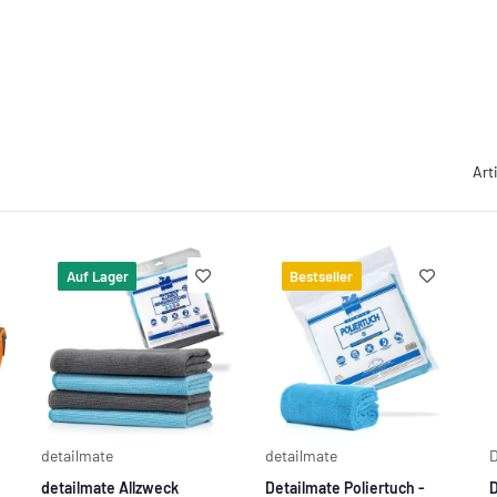
Art
Auf Lager
Bestseller
detailmate
detailmate
D
detailmate Allzweck
Detailmate Poliertuch -
D