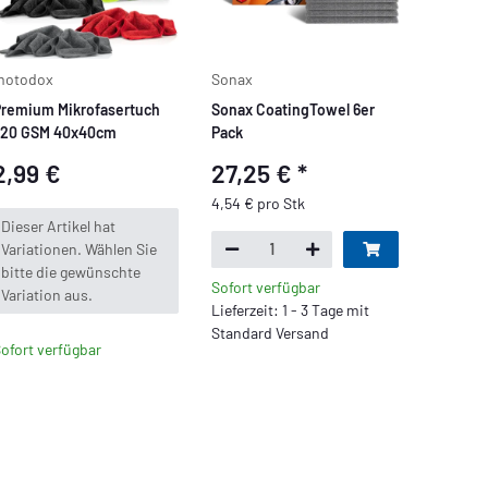
motodox
Sonax
remium Mikrofasertuch
Sonax CoatingTowel 6er
320 GSM 40x40cm
Pack
2,99 €
27,25 €
*
4,54 € pro Stk
x
Dieser Artikel hat
Variationen. Wählen Sie
bitte die gewünschte
Sofort verfügbar
Variation aus.
Lieferzeit: 1 - 3 Tage mit
Standard Versand
ofort verfügbar