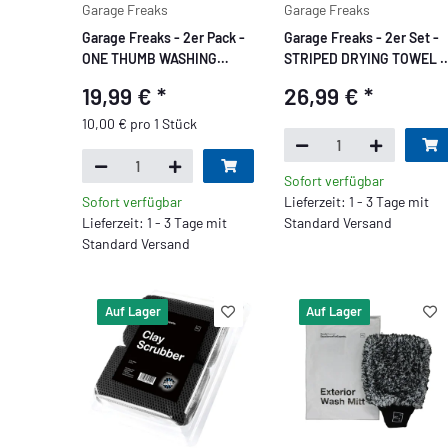
Garage Freaks
Garage Freaks
Garage Freaks - 2er Pack -
Garage Freaks - 2er Set -
ONE THUMB WASHING
STRIPED DRYING TOWEL -
GLOVE - Waschhandschuh
Trockentuch 50x80cm &
19,99 €
*
26,99 €
*
40x40cm, 1300 GSM
10,00 € pro 1 Stück
Sofort verfügbar
Sofort verfügbar
Lieferzeit: 1 - 3 Tage mit
Lieferzeit: 1 - 3 Tage mit
Standard Versand
Standard Versand
Auf Lager
Auf Lager