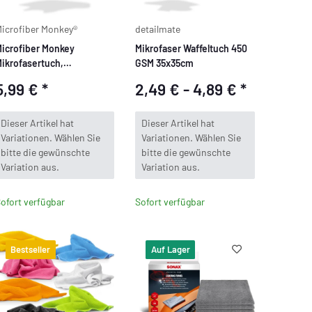
icrofiber Monkey®
detailmate
icrofiber Monkey
Mikrofaser Waffeltuch 450
ikrofasertuch,
GSM 35x35cm
ltraflausch Poliertuch,
5,99 €
*
2,49 € -
4,89 €
*
0x40cm, 550 GSM,
atinrand hellblau
x
x
Dieser Artikel hat
Dieser Artikel hat
Variationen. Wählen Sie
Variationen. Wählen Sie
bitte die gewünschte
bitte die gewünschte
Variation aus.
Variation aus.
ofort verfügbar
Sofort verfügbar
Bestseller
Auf Lager