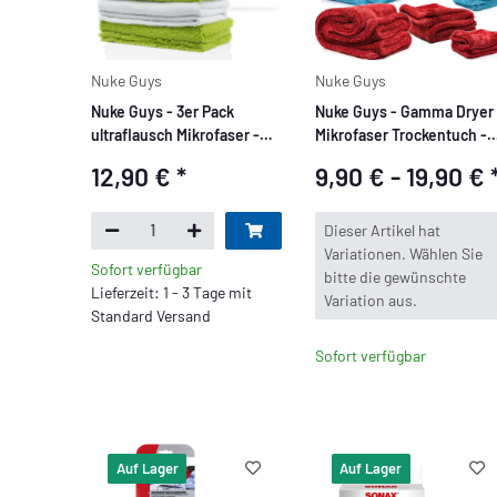
Nuke Guys
Nuke Guys
Nuke Guys - 3er Pack
Nuke Guys - Gamma Dryer 
ultraflausch Mikrofaser -
Mikrofaser Trockentuch -
Quick´n Gloss - 500 GSM,
1400 GSM - S / L / XXL
12,90 €
*
9,90 € -
19,90 €
40x40cm
x
Dieser Artikel hat
Variationen. Wählen Sie
Sofort verfügbar
bitte die gewünschte
Lieferzeit: 1 - 3 Tage mit
Variation aus.
Standard Versand
Sofort verfügbar
Auf Lager
Auf Lager