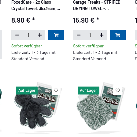
0
FoxedCare - 2x Glass
Garage Freaks - STRIPED
G
Crystal Towel, 35x35cm,
DRYING TOWEL -
T
450GSM
Trockentuch - 50x80cm,
1
8,90 €
*
15,90 €
*
1300 GSM
Sofort verfügbar
Sofort verfügbar
S
Lieferzeit: 1 - 3 Tage mit
Lieferzeit: 1 - 3 Tage mit
L
Standard Versand
Standard Versand
S
Auf Lager
Auf Lager