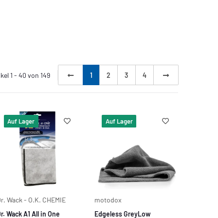
ikel 1 - 40 von 149
1
2
3
4
Auf Lager
Auf Lager
r. Wack - O.K. CHEMIE
motodox
r. Wack A1 All in One
Edgeless GreyLow