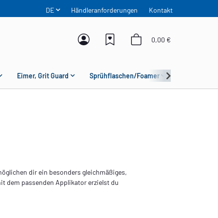
DE
Händleranforderungen
Kontakt
0,00 €
Eimer, Grit Guard
Sprühflaschen/Foamer
Mikrofaser
öglichen dir ein besonders gleichmäßiges,
it dem passenden Applikator erzielst du