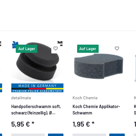
Auf Lager
Auf Lager
detailmate
Koch Chemie
Handpolierschwamm soft,
Koch Chemie Applikator-
K
schwarz (feinzellig), Ø
Schwamm
S
Ø
90/50mm
I
5,95 €
*
1,95 €
*