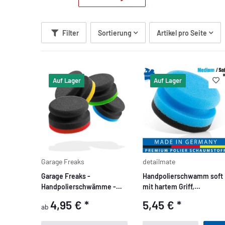
Filter
Sortierung
Artikel pro Seite
Auf Lager
Auf Lager
Garage Freaks
detailmate
Garage Freaks -
Handpolierschwamm soft
Handpolierschwämme -
mit hartem Griff,
hart, medium, soft, wax
blau/schwarz (feinzellig), 
4,95 €
*
5,45 €
*
ab
90/50mm