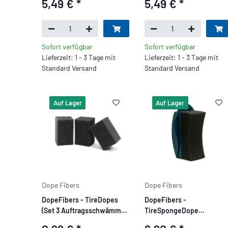
5,49 €
*
5,49 €
*
Apllicator
Sofort verfügbar
Sofort verfügbar
Lieferzeit: 1 - 3 Tage mit
Lieferzeit: 1 - 3 Tage mit
Standard Versand
Standard Versand
Auf Lager
Auf Lager
Dope Fibers
Dope Fibers
DopeFibers - TireDopes
DopeFibers -
(Set 3 Auftragsschwämme
TireSpongeDope
(65 x 40 x 40)
(Reifenapplikator)