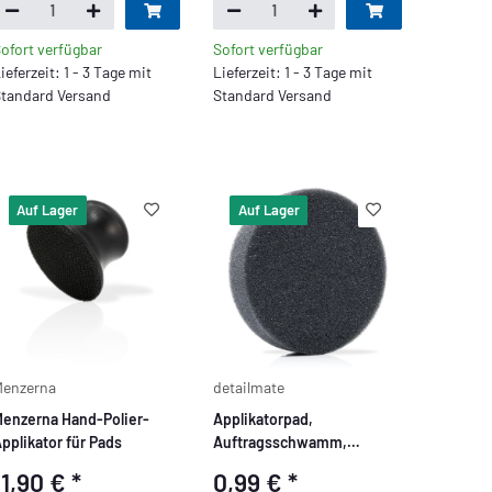
ofort verfügbar
Sofort verfügbar
ieferzeit: 1 - 3 Tage mit
Lieferzeit: 1 - 3 Tage mit
tandard Versand
Standard Versand
Auf Lager
Auf Lager
enzerna
detailmate
enzerna Hand-Polier-
Applikatorpad,
pplikator für Pads
Auftragsschwamm,
anthrazit, soft, Ø90/22mm
11,90 €
*
0,99 €
*