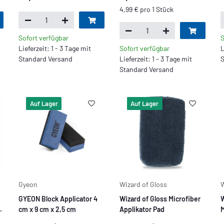
12x9x4,5cm
4,99 € pro 1 Stück
Sofort verfügbar
S
Lieferzeit: 1 - 3 Tage mit
Sofort verfügbar
L
Standard Versand
Lieferzeit: 1 - 3 Tage mit
S
Standard Versand
Auf Lager
Auf Lager
Gyeon
Wizard of Gloss
W
GYEON Block Applicator 4
Wizard of Gloss Microfiber
W
cm x 9 cm x 2,5 cm
Applikator Pad
M
S