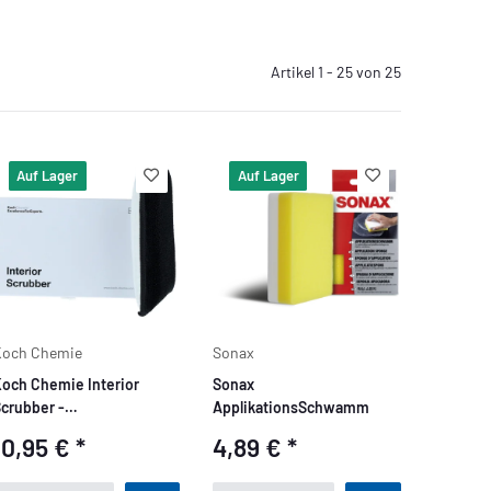
Artikel 1 - 25 von 25
Auf Lager
Auf Lager
Koch Chemie
Sonax
och Chemie Interior
Sonax
crubber -
ApplikationsSchwamm
nnenraumreinigungspad
10,95 €
*
4,89 €
*