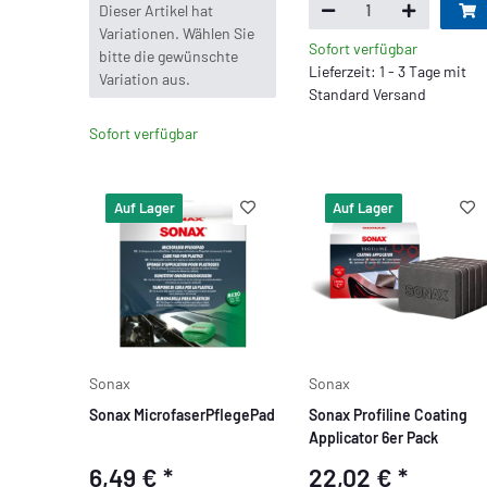
x
Dieser Artikel hat
Variationen. Wählen Sie
Sofort verfügbar
bitte die gewünschte
Lieferzeit: 1 - 3 Tage mit
Variation aus.
Standard Versand
Sofort verfügbar
Auf Lager
Auf Lager
Sonax
Sonax
Sonax MicrofaserPflegePad
Sonax Profiline Coating
Applicator 6er Pack
6,49 €
*
22,02 €
*