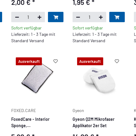
2,00 €
*
1,95 €
*
Sofort verfügbar
Sofort verfügbar
S
Lieferzeit: 1 - 3 Tage mit
Lieferzeit: 1 - 3 Tage mit
L
Standard Versand
Standard Versand
S
Ausverkauft
Ausverkauft
FOXED.CARE
Gyeon
FoxedCare - Interior
Gyeon Q2M Mikrofaser
K
Sponge,
Applikator 2er Set
S
Innenraumschwamm