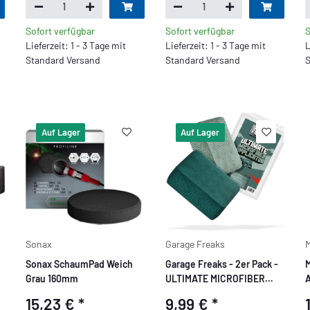
Sofort verfügbar
Sofort verfügbar
S
Lieferzeit: 1 - 3 Tage mit
Lieferzeit: 1 - 3 Tage mit
L
Standard Versand
Standard Versand
S
Auf Lager
Auf Lager
Sonax
Garage Freaks
M
Sonax SchaumPad Weich
Garage Freaks - 2er Pack -
M
Grau 160mm
ULTIMATE MICROFIBER
A
APPLICATOR -
15,23 €
*
9,99 €
*
Auftragsschwamm,