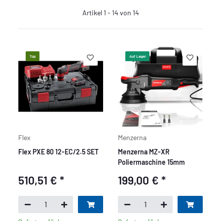
Artikel 1 - 14 von 14
Top
Auf Lager
Flex
Menzerna
Flex PXE 80 12-EC/2.5 SET
Menzerna MZ-XR
Poliermaschine 15mm
510,51 €
*
199,00 €
*