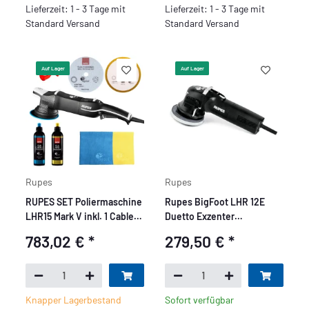
Lieferzeit: 1 - 3 Tage mit
Lieferzeit: 1 - 3 Tage mit
Standard Versand
Standard Versand
Auf Lager
Auf Lager
Rupes
Rupes
RUPES SET Poliermaschine
Rupes BigFoot LHR 12E
LHR15 Mark V inkl. 1 Cable
Duetto Exzenter
Clamp, 2 Pads, 2 Polituren
Poliermaschine
783,02 €
*
279,50 €
*
und 2 Mikrofasertüchern
Knapper Lagerbestand
Sofort verfügbar