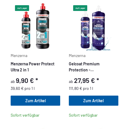
Auf Lager
Auf Lager
Menzerna
Menzerna
Menzerna Power Protect
Gelcoat Premium
Ultra 2 in 1
Protection -
Schutzversiegelung für
9,90 €
*
27,95 €
*
ab
ab
Boote
39,60 € pro 1 l
111,80 € pro 1 l
Zum Artikel
Zum Artikel
Sofort verfügbar
Sofort verfügbar