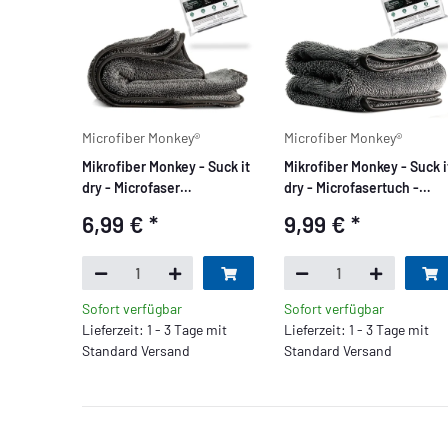
Microfiber Monkey®
Microfiber Monkey®
Mikrofiber Monkey - Suck it
Mikrofiber Monkey - Suck i
dry - Microfaser
dry - Microfasertuch -
Trockentuch - 40x40cm,
1000GSM 40x55cm
6,99 €
*
9,99 €
*
1000 GSM - verpackt
Sofort verfügbar
Sofort verfügbar
Lieferzeit: 1 - 3 Tage mit
Lieferzeit: 1 - 3 Tage mit
Standard Versand
Standard Versand