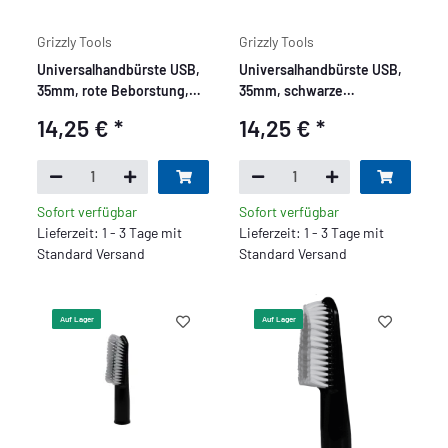
Grizzly Tools
Grizzly Tools
Universalhandbürste USB,
Universalhandbürste USB,
35mm, rote Beborstung,
35mm, schwarze
Made in Germany
Beborstung, Made in
14,25 €
*
14,25 €
*
Germany
Sofort verfügbar
Sofort verfügbar
Lieferzeit: 1 - 3 Tage mit
Lieferzeit: 1 - 3 Tage mit
Standard Versand
Standard Versand
Auf Lager
Auf Lager