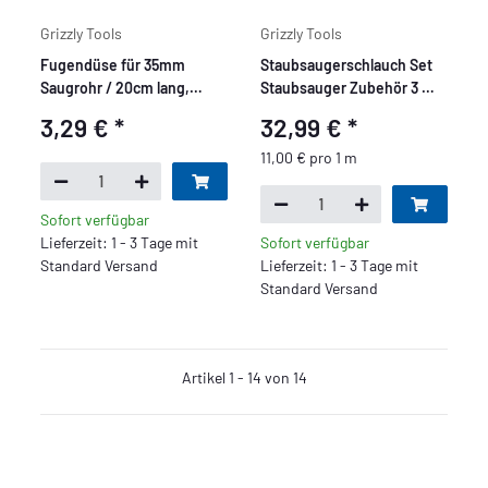
Grizzly Tools
Grizzly Tools
Fugendüse für 35mm
Staubsaugerschlauch Set
Saugrohr / 20cm lang,
Staubsauger Zubehör 3 m
schwarz
passend für Caramba Auto
3,29 €
*
32,99 €
*
5.0 Nass Trocken Sauger
inkl. 4 Adaptern für 36 35
11,00 € pro 1 m
mm Schlauchsysteme
Sofort verfügbar
Lieferzeit: 1 - 3 Tage mit
Sofort verfügbar
Standard Versand
Lieferzeit: 1 - 3 Tage mit
Standard Versand
Artikel 1 - 14 von 14