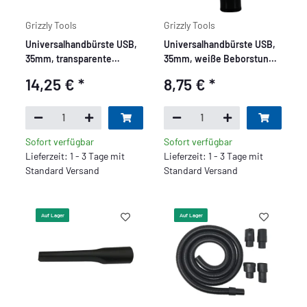
Grizzly Tools
Grizzly Tools
Universalhandbürste USB,
Universalhandbürste USB,
35mm, transparente
35mm, weiße Beborstung,
Beborstung, Made in
Made in Germany
14,25 €
*
8,75 €
*
Germany
Sofort verfügbar
Sofort verfügbar
Lieferzeit: 1 - 3 Tage mit
Lieferzeit: 1 - 3 Tage mit
Standard Versand
Standard Versand
Auf Lager
Auf Lager