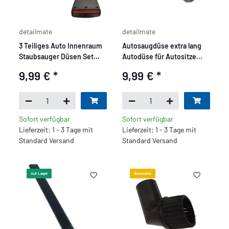
detailmate
detailmate
3 Teiliges Auto Innenraum
Autosaugdüse extra lang
Staubsauger Düsen Set
Autodüse für Autositze
von detailmate 35mm
Fußmatten Kofferraum
9,99 €
*
9,99 €
*
Staubsauger
DN35 mm
Sofort verfügbar
Sofort verfügbar
Lieferzeit: 1 - 3 Tage mit
Lieferzeit: 1 - 3 Tage mit
Standard Versand
Standard Versand
Auf Lager
Bestseller