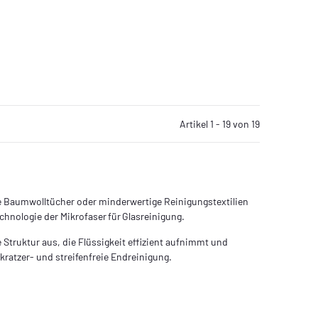
Artikel 1 - 19 von 19
he Baumwolltücher oder minderwertige Reinigungstextilien
chnologie der Mikrofaser für Glas­reinigung.
e Struktur aus, die Flüssigkeit effizient aufnimmt und
 kratzer‑ und streifenfreie Endreinigung.