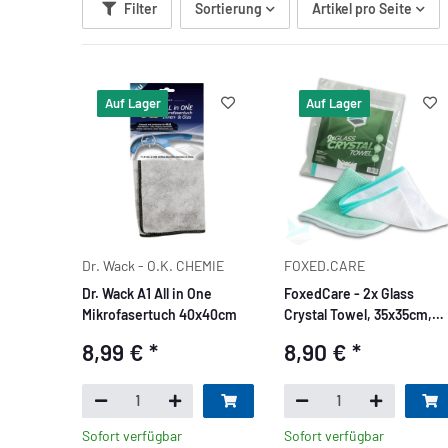
Filter
Sortierung
Artikel pro Seite
Auf Lager
Auf Lager
Dr. Wack - O.K. CHEMIE
FOXED.CARE
Dr. Wack A1 All in One
FoxedCare - 2x Glass
Mikrofasertuch 40x40cm
Crystal Towel, 35x35cm,
450GSM
8,99 €
*
8,90 €
*
Sofort verfügbar
Sofort verfügbar