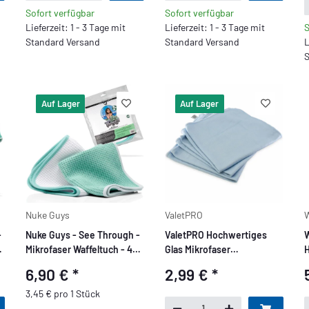
Sofort verfügbar
Sofort verfügbar
Lieferzeit: 1 - 3 Tage mit
Lieferzeit: 1 - 3 Tage mit
S
Standard Versand
Standard Versand
L
S
Auf Lager
Auf Lager
Nuke Guys
ValetPRO
W
-
Nuke Guys - See Through -
ValetPRO Hochwertiges
W
0
Mikrofaser Waffeltuch - 450
Glas Mikrofaser
H
GSM, 35x35cm - mint/weiß
Reinigungstuch 40 x 48 cm
4
6,90 €
*
2,99 €
*
- 2er Pack
3,45 € pro 1 Stück