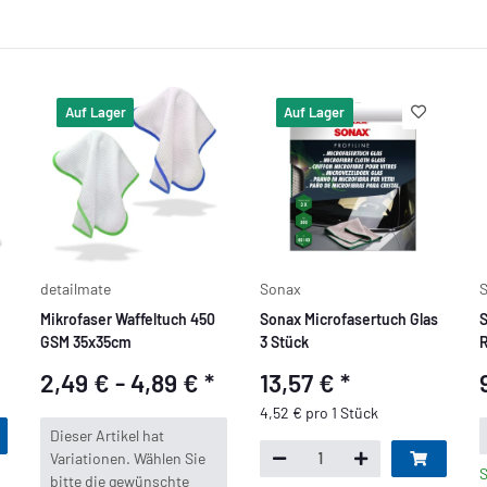
Auf Lager
Auf Lager
detailmate
Sonax
Mikrofaser Waffeltuch 450
Sonax Microfasertuch Glas
GSM 35x35cm
3 Stück
R
2,49 € -
4,89 €
*
13,57 €
*
4,52 € pro 1 Stück
x
Dieser Artikel hat
Variationen. Wählen Sie
S
bitte die gewünschte