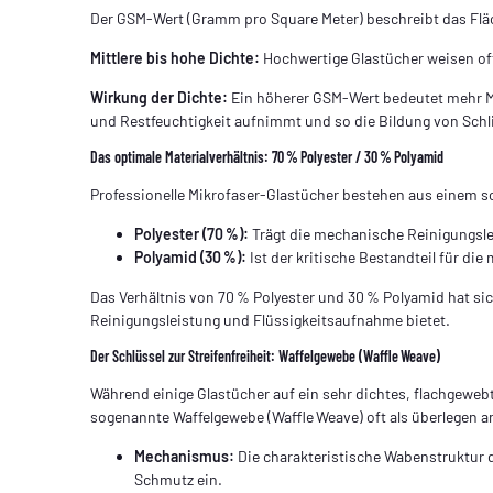
Der GSM‑Wert (Gramm pro Square Meter) beschreibt das Fläch
Mittlere bis hohe Dichte:
Hochwertige Glastücher weisen of
Wirkung der Dichte:
Ein höherer GSM‑Wert bedeutet mehr Mat
und Restfeuchtigkeit aufnimmt und so die Bildung von Schli
Das optimale Materialverhältnis: 70 % Polyester / 30 % Polyamid
Professionelle Mikrofaser‑Glastücher bestehen aus einem s
Polyester (70 %):
Trägt die mechanische Reinigungsle
Polyamid (30 %):
Ist der kritische Bestandteil für di
Das Verhältnis von 70 % Polyester und 30 % Polyamid hat sic
Reinigungsleistung und Flüssigkeitsaufnahme bietet.
Der Schlüssel zur Streifenfreiheit: Waffelgewebe (Waffle Weave)
Während einige Glastücher auf ein sehr dichtes, flach­gewebt
sogenannte Waffel­gewebe (Waffle Weave) oft als überlegen 
Mechanismus:
Die charakteristische Wabenstruktur d
Schmutz ein.