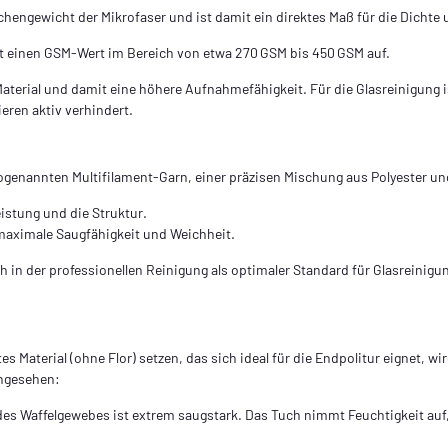
engewicht der Mikrofaser und ist damit ein direktes Maß für die Dichte 
t einen GSM‑Wert im Bereich von etwa 270 GSM bis 450 GSM auf.
erial und damit eine höhere Aufnahmefähigkeit. Für die Glas­reinigung is
eren aktiv verhindert.
ogenannten Multifilament‑Garn, einer präzisen Mischung aus Polyester u
istung und die Struktur.
e maximale Saugfähigkeit und Weichheit.
h in der professionellen Reinigung als optimaler Standard für Glasreinigun
es Material (ohne Flor) setzen, das sich ideal für die Endpolitur eignet, w
angesehen:
es Waffel­gewebes ist extrem saugstark. Das Tuch nimmt Feuchtigkeit auf,