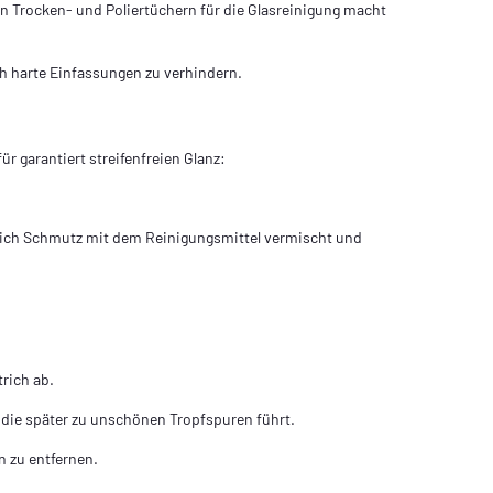
n Trocken‑ und Polier­tüchern für die Glasreinigung macht
ch harte Einfassungen zu verhindern.
r garantiert streifenfreien Glanz:
sich Schmutz mit dem Reinigungs­mittel vermischt und
trich ab.
 die später zu unschönen Tropfspuren führt.
n zu entfernen.