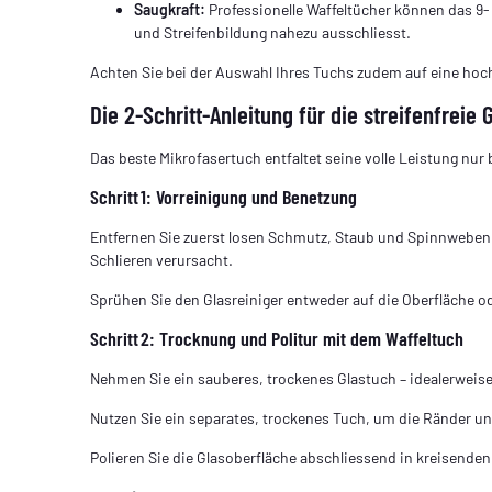
Saugkraft:
Professionelle Waffeltücher können das 9‑
und Streifenbildung nahezu ausschliesst.
Achten Sie bei der Auswahl Ihres Tuchs zudem auf eine hoch
Die 2‑Schritt‑Anleitung für die streifenfreie 
Das beste Mikrofasertuch entfaltet seine volle Leistung nur
Schritt 1: Vor­reinigung und Benetzung
Entfernen Sie zuerst losen Schmutz, Staub und Spinnweben
Schlieren verursacht.
Sprühen Sie den Glasreiniger entweder auf die Oberfläche o
Schritt 2: Trocknung und Politur mit dem Waffeltuch
Nehmen Sie ein sauberes, trockenes Glastuch – idealerweise e
Nutzen Sie ein separates, trockenes Tuch, um die Ränder un
Polieren Sie die Glas­oberfläche abschliessend in kreisende