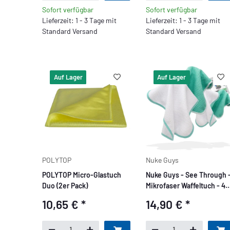
Sofort verfügbar
Sofort verfügbar
Lieferzeit: 1 - 3 Tage mit
Lieferzeit: 1 - 3 Tage mit
Standard Versand
Standard Versand
Auf Lager
Auf Lager
POLYTOP
Nuke Guys
POLYTOP Micro-Glastuch
Nuke Guys - See Through 
Duo (2er Pack)
Mikrofaser Waffeltuch - 45
GSM, 35x35 cm - mint /
10,65 €
*
14,90 €
*
weiß gemischt - 4er Pack