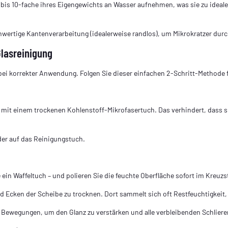
 bis 10‑fache ihres Eigengewichts an Wasser aufnehmen, was sie zu ideale
wertige Kanten­verarbeitung (idealerweise randlos), um Mikrokratzer dur
Glasreinigung
 bei korrekter Anwendung. Folgen Sie dieser einfachen 2‑Schritt‑Methode fü
 mit einem trockenen Kohlenstoff‑Mikrofasertuch. Das verhindert, dass 
der auf das Reinigungstuch.
in Waffel­tuch – und polieren Sie die feuchte Oberfläche sofort im Kreuzs
d Ecken der Scheibe zu trocknen. Dort sammelt sich oft Restfeuchtigkeit,
n Bewegungen, um den Glanz zu verstärken und alle verbleibenden Schliere