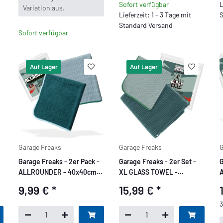
Sofort verfügbar
L
Variation aus.
Lieferzeit: 1 - 3 Tage mit
S
Standard Versand
Sofort verfügbar
Auf Lager
Auf Lager
Garage Freaks
Garage Freaks
G
Garage Freaks - 2er Pack -
Garage Freaks - 2er Set -
G
ALLROUNDER - 40x40cm,
XL GLASS TOWEL -
380 GSM
Waffeltuch für Glas,
9,99 €
*
15,99 €
*
50x80cm & 40x40cm,
400GSM
3