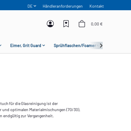
DE
Händleranforderungen
Kontakt
0,00 €
Eimer, Grit Guard
Sprühflaschen/Foamer
Mikrofaser
ch für die Glas­reinigung ist der
r und optimalen Materialmischungen (70/30),
en endgültig zur Vergangenheit.