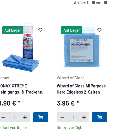
Artikel 1 - 19 von 19
Auf Lager
Auf Lager
Sonax
Wizard of Gloss
SONAX XTREME
Wizard of Gloss All Purpose
einigungs- & Trockentuch
Hero Edgeless 2-Seiten
66x43cm
Allroundtuch 360GSM
9,90 €
*
3,95 €
*
40x40cm Blau
ofort verfügbar
Sofort verfügbar