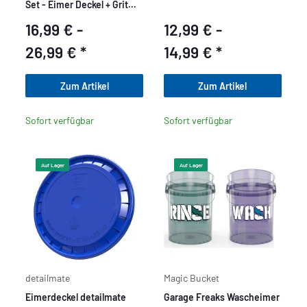
Set - Eimer Deckel + Grit
Guard Eimereinsatz &
16,99 € -
12,99 € -
Washboard
26,99 €
*
14,99 €
*
Zum Artikel
Zum Artikel
Sofort verfügbar
Sofort verfügbar
Auf Lager
Auf Lager
detailmate
Magic Bucket
Eimerdeckel detailmate
Garage Freaks Wascheimer