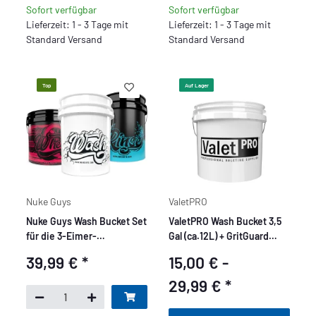
Sofort verfügbar
Sofort verfügbar
Lieferzeit: 1 - 3 Tage mit
Lieferzeit: 1 - 3 Tage mit
Standard Versand
Standard Versand
Top
Auf Lager
Nuke Guys
ValetPRO
Nuke Guys Wash Bucket Set
ValetPRO Wash Bucket 3,5
für die 3-Eimer-
Gal (ca.12L) + GritGuard
Waschmethode - Wash
Einsatz + Deckel Gamma
39,99 €
*
15,00 € -
Bucket +Rinse Bucket +
Seal Lid
Wheel Bucket
29,99 €
*