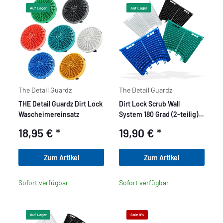
Auf Lager
Auf Lager
The Detail Guardz
The Detail Guardz
THE Detail Guardz Dirt Lock
Dirt Lock Scrub Wall
Wascheimereinsatz
System 180 Grad (2-teilig)
System Erweiterung
18,95 €
*
19,90 €
*
Zum Artikel
Zum Artikel
Sofort verfügbar
Sofort verfügbar
Auf Lager
Sale 9%