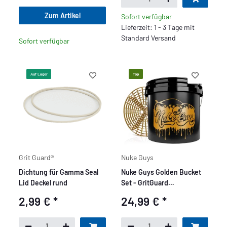
Zum Artikel
Sofort verfügbar
Lieferzeit: 1 - 3 Tage mit
Standard Versand
Sofort verfügbar
Auf Lager
Top
Grit Guard®
Nuke Guys
Dichtung für Gamma Seal
Nuke Guys Golden Bucket
Lid Deckel rund
Set - GritGuard
Wascheimer 3,5 Gallonen
2,99 €
*
24,99 €
*
und GritGuard
Eimereinsatz in Gold