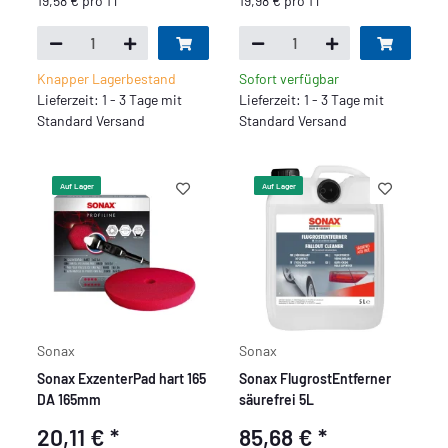
19,58 € pro 1 l
19,98 € pro 1 l
Knapper Lagerbestand
Sofort verfügbar
Lieferzeit: 1 - 3 Tage mit
Lieferzeit: 1 - 3 Tage mit
Standard Versand
Standard Versand
Auf Lager
Auf Lager
Sonax
Sonax
Sonax ExzenterPad hart 165
Sonax FlugrostEntferner
DA 165mm
säurefrei 5L
20,11 €
*
85,68 €
*