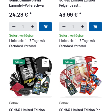
Sonax LammwollPad
SONAX Limited Edition
Lammfell-Polierschwamm
Felgenbeast
130mm
Felgenreinigungs Set + Grit
24,28 €
*
49,99 €
*
Guard - Basis Set 5 teilig
Sofort verfügbar
Sofort verfügbar
Lieferzeit: 1 - 3 Tage mit
Lieferzeit: 1 - 3 Tage mit
Standard Versand
Standard Versand
Auf Lager
Auf Lager
Sonax
Sonax
SONAX Limited Edition
SONAX Limited Edition Pin