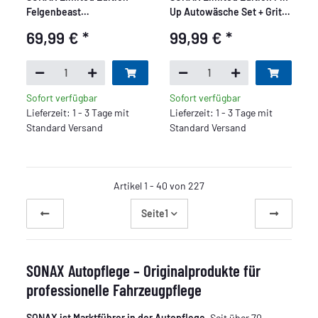
Felgenbeast
Up Autowäsche Set + Grit
Felgenreinigungs Set + Grit
Guard - Deluxe Set 9 teilig
69,99 €
*
99,99 €
*
Guard - Premium Set 7
teilig
Sofort verfügbar
Sofort verfügbar
Lieferzeit: 1 - 3 Tage mit
Lieferzeit: 1 - 3 Tage mit
Standard Versand
Standard Versand
Artikel 1 - 40 von 227
Seite
1
SONAX Autopflege – Originalprodukte für
professionelle Fahrzeugpflege
SONAX ist Marktführer in der Autopflege
. Seit über 70