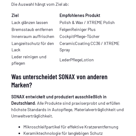
Die Auswahl hängt vom Ziel ab:
Ziel
Empfohlenes Produkt
Lack glänzen lassen
Polish & Wax / XTREME Polish
Bremsstaub entfernen
FelgenReiniger Plus
Innenraum auffrischen
CockpitPflege-Tücher
Langzeitschutz für den
CeramicCoating CC36 / XTREME
Lack
Spray
Leder reinigen und
LederPflegeLotion
pflegen
Was unterscheidet SONAX von anderen
Marken?
SONAX entwickelt und produziert ausschließlich in
Deutschland.
Alle Produkte sind praxiserprobt und erfüllen
höchste Standards in Autopflege, Materialverträglichkeit und
Umweltverträglichkeit.
Mikroschleifpartikel für effektive Kratzerentfernung
Keramiktechnologie für langlebigen Schutz