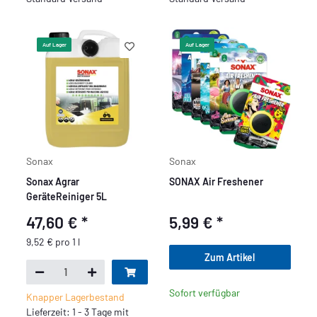
Auf Lager
Auf Lager
Sonax
Sonax
Sonax Agrar
SONAX Air Freshener
GeräteReiniger 5L
47,60 €
*
5,99 €
*
9,52 € pro 1 l
Zum Artikel
Sofort verfügbar
Knapper Lagerbestand
Lieferzeit: 1 - 3 Tage mit