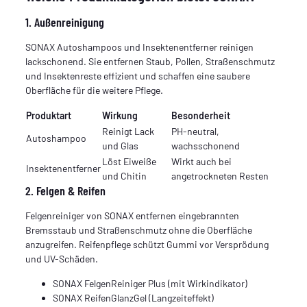
1. Außenreinigung
SONAX Autoshampoos und Insektenentferner reinigen
lackschonend. Sie entfernen Staub, Pollen, Straßenschmutz
und Insektenreste effizient und schaffen eine saubere
Oberfläche für die weitere Pflege.
Produktart
Wirkung
Besonderheit
Reinigt Lack
PH-neutral,
Autoshampoo
und Glas
wachsschonend
Löst Eiweiße
Wirkt auch bei
Insektenentferner
und Chitin
angetrockneten Resten
2. Felgen & Reifen
Felgenreiniger von SONAX entfernen eingebrannten
Bremsstaub und Straßenschmutz ohne die Oberfläche
anzugreifen. Reifenpflege schützt Gummi vor Versprödung
und UV-Schäden.
SONAX FelgenReiniger Plus (mit Wirkindikator)
SONAX ReifenGlanzGel (Langzeiteffekt)