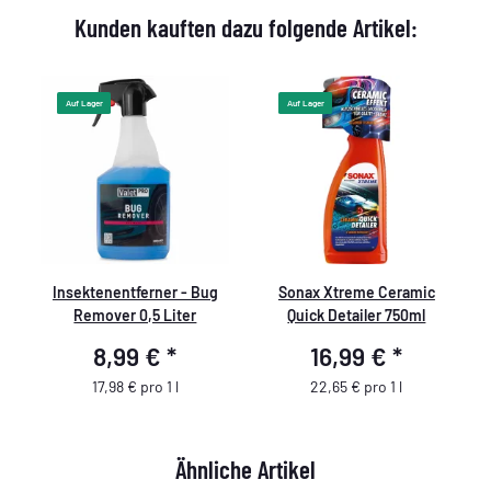
Kunden kauften dazu folgende Artikel:
Auf Lager
Auf Lager
Insektenentferner - Bug
Sonax Xtreme Ceramic
Remover 0,5 Liter
Quick Detailer 750ml
8,99 €
*
16,99 €
*
17,98 € pro 1 l
22,65 € pro 1 l
Ähnliche Artikel