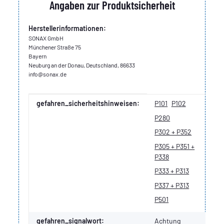
Angaben zur Produktsicherheit
Herstellerinformationen:
SONAX GmbH
Münchener Straße 75
Bayern
Neuburg an der Donau, Deutschland, 86633
info@sonax.de
Produkteigenschaft
Wert
gefahren_sicherheitshinweisen:
P101
P102
P280
P302 + P352
P305 + P351 +
P338
P333 + P313
P337 + P313
P501
gefahren_signalwort:
Achtung