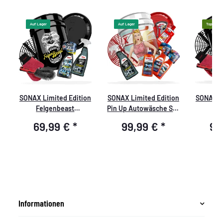
Auf Lager
Auf Lager
Top
n
SONAX Limited Edition
SONAX Limited Edition
SONAX Li
Felgenbeast
Pin Up Autowäsche Set
Fel
+
Felgenreinigungs Set +
+ Grit Guard - Deluxe
Felgenre
69,99 €
*
99,99 €
*
99
t
Grit Guard - Premium
Set 9 teilig
Grit Gua
Set 7 teilig
Informationen