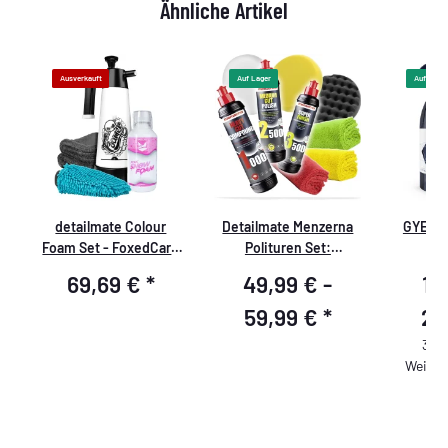
Ähnliche Artikel
Ausverkauft
Auf Lager
Auf Lager
detailmate Colour
Detailmate Menzerna
GYEON 
Foam Set - FoxedCare
Polituren Set:
D
Colour Foam Pink 500
Menzerna Polituren +
69,69 €
*
49,99 € -
16
ml + Hoover XXL
Menzerna Pads +
Trockentuch + Shaggy
detailmate
59,99 €
*
27
Waschhandschuh +
Mikrofasertücher
32,0
Nuke Guys Foamer 2L
Weiter
er