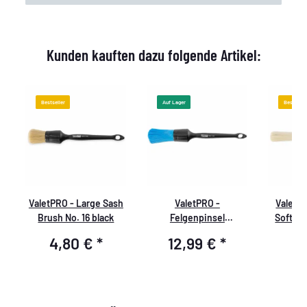
Kunden kauften dazu folgende Artikel:
Bestseller
Auf Lager
Bestselle
e
ValetPRO - Large Sash
ValetPRO -
ValetPR
te
Brush No. 16 black
Felgenpinsel
Soft B
chemieresistent mit
Resis
4,80 €
*
12,99 €
*
6
Kunststoff Griff 18, BRU
22