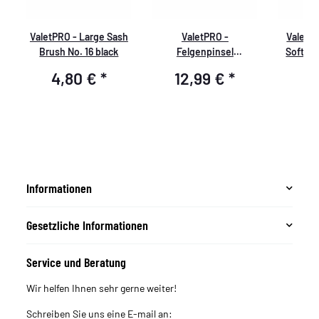
ValetPRO - Large Sash
ValetPRO -
ValetPR
+
Brush No. 16 black
Felgenpinsel
Soft B
chemieresistent mit
Resis
4,80 €
*
12,99 €
*
6
Kunststoff Griff 18, BRU
22
Informationen
Gesetzliche Informationen
Service und Beratung
Wir helfen Ihnen sehr gerne weiter!
Schreiben Sie uns eine E-mail an: