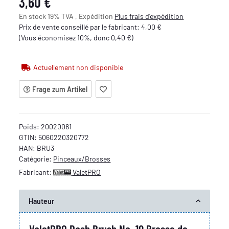
3,60 €
En stock 19% TVA , Expédition
Plus
frais d'expédition
Prix de vente conseillé par le fabricant
:
4,00 €
(Vous économisez
10%
, donc
0,40 €
)
Actuellement non disponible
Frage zum Artikel
Poids:
20020061
GTIN:
5060220320772
HAN:
BRU3
Catégorie:
Pinceaux/Brosses
Fabricant:
ValetPRO
Hauteur
ValetPRO Dash Brush No. 10 Brosse de