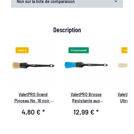
Non sur la liste de comparaison
Description
Vente %
Précommander
Vente %
ValetPRO Grand
ValetPRO Brosse
ValetPRO
L
Pinceau No. 16 noir -
Résistante aux
Ultra D
Pinceau de nettoyage
Produits Chimiques
aux
4,80 €
*
12,99 €
*
6
doux, BRU 19
avec Manche en
Chimi
Plastique