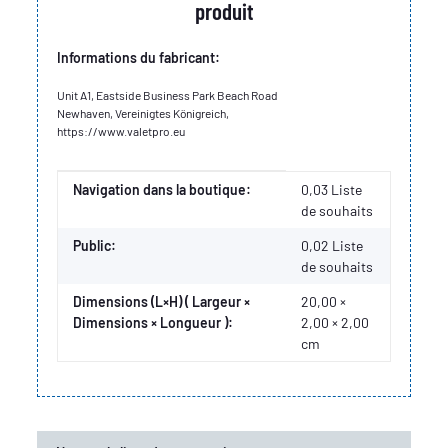
produit
Informations du fabricant:
Unit A1, Eastside Business Park Beach Road
Newhaven, Vereinigtes Königreich,
https://www.valetpro.eu
Valeur
Fabricant
Navigation dans la boutique:
0,03 Liste
de souhaits
Public:
0,02
Liste
de souhaits
Dimensions (L×H) ( Largeur ×
20,00 ×
Dimensions × Longueur ):
2,00 × 2,00
cm