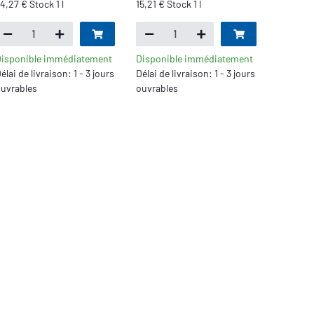
4,27 € Stock 1 l
15,21 € Stock 1 l
isponible immédiatement
Disponible immédiatement
élai de livraison: 1 - 3 jours
Délai de livraison: 1 - 3 jours
uvrables
ouvrables