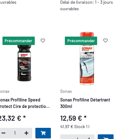
uvrables
Délai de livraison: 1 - 3 jours
ouvrables
Précommander
Précommander
Sonax
Sonax
onax Profiline Speed
Sonax Profiline Détartrant
rotect Cire de protection
300ml
L
23,32 €
*
12,59 €
*
41,97 € Stock 1 l