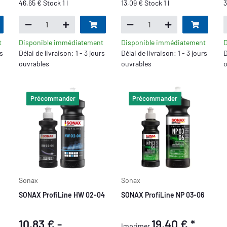
46,65 € Stock 1 l
13,09 € Stock 1 l
3
t
Disponible immédiatement
Disponible immédiatement
D
rs
Délai de livraison: 1 - 3 jours
Délai de livraison: 1 - 3 jours
D
ouvrables
ouvrables
o
Précommander
Précommander
Sonax
Sonax
SONAX ProfiLine HW 02-04
SONAX ProfiLine NP 03-06
10,83 € -
19,40 €
*
Imprimer