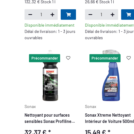
132,32 € Stock 1 l
26,66 € Stock 1 l
Disponible immédiatement
Disponible immédiatemen
Délai de livraison: 1 - 3 jours
Délai de livraison: 1 - 3 jou
ouvrables
ouvrables
Précommander
Précommander
Sonax
Sonax
Nettoyant pour surfaces
Sonax Xtreme Nettoyant
sensibles Sonax Profiline
Intérieur de Voiture 500ml
1L
32,37 €
*
15,49 €
*