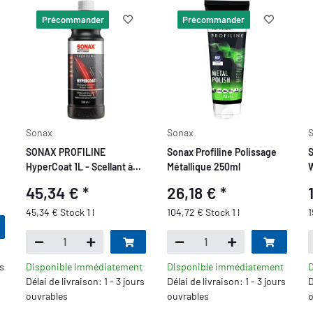
Précommander
Précommander
Sonax
Sonax
SONAX PROFILINE
Sonax Profiline Polissage
S
HyperCoat 1L - Scellant à
Métallique 250ml
W
l'eau
45,34 €
*
26,18 €
*
45,34 € Stock 1 l
104,72 € Stock 1 l
1
rs
Disponible immédiatement
Disponible immédiatement
D
Délai de livraison: 1 - 3 jours
Délai de livraison: 1 - 3 jours
D
ouvrables
ouvrables
o