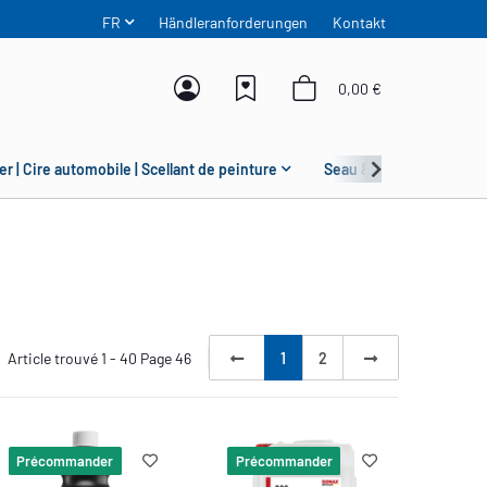
FR
Händleranforderungen
Kontakt
0,00 €
er | Cire automobile | Scellant de peinture
Seau & Grit Guard
Article trouvé 1 - 40 Page 46
1
2
Précommander
Précommander