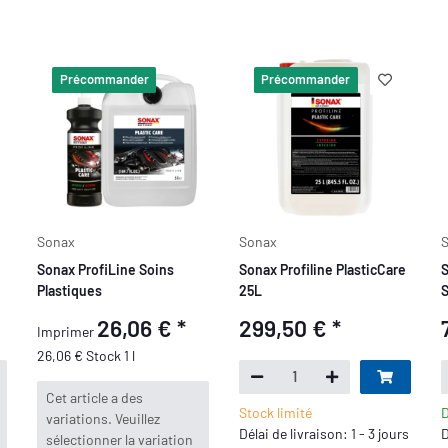
Précommander
Précommander
Sonax
Sonax
Sonax ProfiLine Soins
Sonax Profiline PlasticCare
S
Plastiques
25L
S
26,06 €
*
299,50 €
*
Imprimer
26,06 € Stock 1 l
x
Cet article a des
Stock limité
D
variations. Veuillez
Délai de livraison: 1 - 3 jours
D
sélectionner la variation