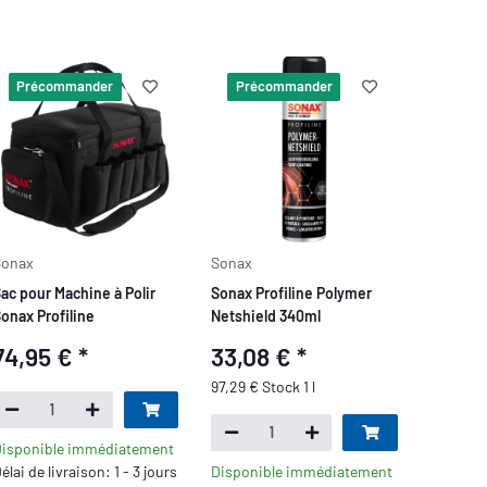
Précommander
Précommander
Sonax
Sonax
ac pour Machine à Polir
Sonax Profiline Polymer
onax Profiline
Netshield 340ml
74,95 €
*
33,08 €
*
97,29 € Stock 1 l
isponible immédiatement
élai de livraison: 1 - 3 jours
Disponible immédiatement