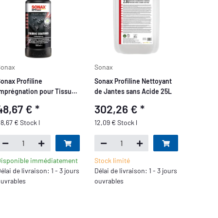
Sonax
Sonax
onax Profiline
Sonax Profiline Nettoyant
mprégnation pour Tissus
de Jantes sans Acide 25L
t Capotes de Cabriolet 1L
48,67 €
*
302,26 €
*
8,67 € Stock l
12,09 € Stock l
isponible immédiatement
Stock limité
élai de livraison: 1 - 3 jours
Délai de livraison: 1 - 3 jours
uvrables
ouvrables