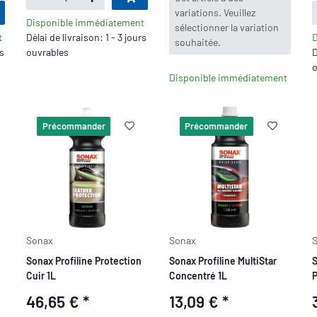
variations. Veuillez
Disponible immédiatement
sélectionner la variation
t
Délai de livraison: 1 - 3 jours
D
souhaitée.
rs
ouvrables
D
o
Disponible immédiatement
Précommander
Précommander
Sonax
Sonax
Sonax Profiline Protection
Sonax Profiline MultiStar
S
Cuir 1L
Concentré 1L
P
46,65 €
*
13,09 €
*