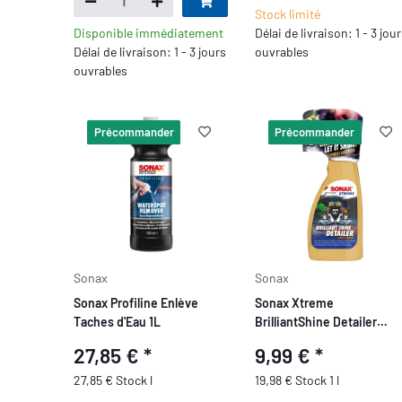
Stock limité
Disponible immédiatement
Délai de livraison: 1 - 3 jou
Délai de livraison: 1 - 3 jours
ouvrables
ouvrables
Précommander
Précommander
Sonax
Sonax
Sonax Profiline Enlève
Sonax Xtreme
Taches d'Eau 1L
BrilliantShine Detailer
Édition Spéciale 500ml
27,85 €
*
9,99 €
*
27,85 € Stock l
19,98 € Stock 1 l