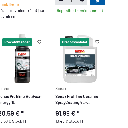
tock limité
élai de livraison: 1 - 3 jours
Disponible immédiatement
uvrables
Précommander
Précommander
Sonax
Sonax
onax Profiline ActiFoam
Sonax Profiline Ceramic
nergy 1L
SprayCoating 5L -
Revêtement en Spray
20,59 €
*
91,99 €
*
0,59 € Stock 1 l
18,40 € Stock 1 l