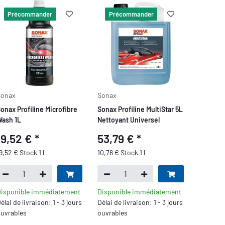
Précommander
Précommander
Sonax
Sonax
onax Profiline Microfibre
Sonax Profiline MultiStar 5L
ash 1L
Nettoyant Universel
19,52 €
*
53,79 €
*
9,52 € Stock 1 l
10,76 € Stock 1 l
isponible immédiatement
Disponible immédiatement
élai de livraison: 1 - 3 jours
Délai de livraison: 1 - 3 jours
uvrables
ouvrables