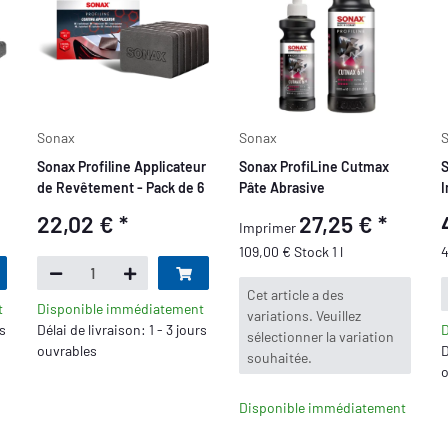
Sonax
Sonax
Sonax Profiline Applicateur
Sonax ProfiLine Cutmax
S
C
de Revêtement - Pack de 6
Pâte Abrasive
I
e
22,02 €
*
27,25 €
*
Imprimer
109,00 € Stock 1 l
4
x
Cet article a des
t
Disponible immédiatement
variations. Veuillez
rs
Délai de livraison: 1 - 3 jours
D
sélectionner la variation
ouvrables
D
souhaitée.
o
Disponible immédiatement