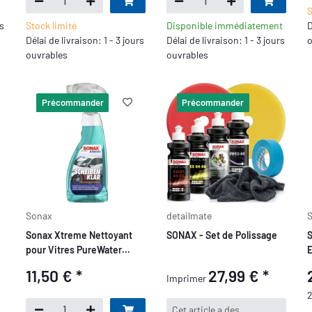
S
rs
Stock limité
Disponible immédiatement
D
Délai de livraison: 1 - 3 jours
Délai de livraison: 1 - 3 jours
o
ouvrables
ouvrables
Précommander
Précommander
Sonax
detailmate
Sonax Xtreme Nettoyant
SONAX - Set de Polissage
S
pour Vitres PureWater
E
Technology 500ml
11,50 €
*
27,99 €
*
Imprimer
2
x
Cet article a des