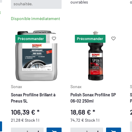
ouvrables
o
souhaitée.
t
Disponible immédiatement
Précommander
Précommander
Sonax
Sonax
Sonax Profiline Brillant à
Polish Sonax Profiline SP
S
Pneus 5L
06-02 250ml
P
1
106,39 €
*
18,68 €
*
21,28 € Stock 1 l
74,72 € Stock 1 l