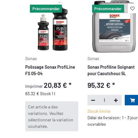
Précommander
Précommander
Sonax
Sonax
Polissage Sonax ProfiLine
Sonax Profiline Soignant
FS 05-04
pour Caoutchouc 5L
20,83 €
*
95,32 €
*
Imprimer
83,32 € Stock 1 l
x
Cet article a des
Stock limité
variations. Veuillez
Délai de livraison: 1 - 3 jou
sélectionner la variation
ouvrables
souhaitée.