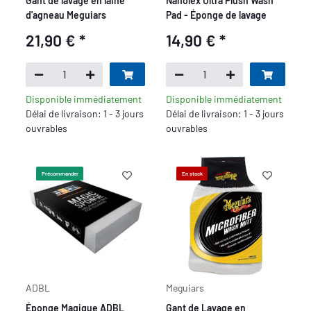
Gant de lavage en laine
Nanolex Ultra Plush Wash
d'agneau Meguiars
Pad - Éponge de lavage
21,90 €
*
14,90 €
*
Disponible immédiatement
Disponible immédiatement
Délai de livraison: 1 - 3 jours
Délai de livraison: 1 - 3 jours
ouvrables
ouvrables
Précommander
En stock
ADBL
Meguiars
Éponge Magique ADBL
Gant de Lavage en