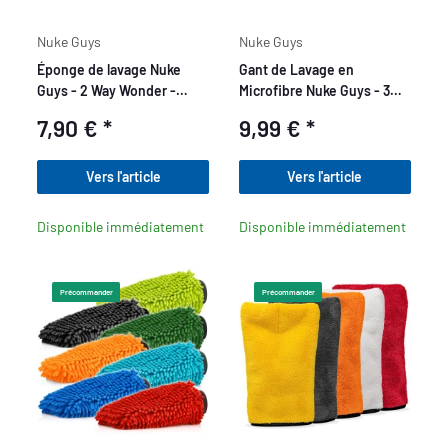
Nuke Guys
Nuke Guys
Éponge de lavage Nuke
Gant de Lavage en
Guys - 2 Way Wonder -
Microfibre Nuke Guys - 3
Chenille - Filet à insectes
Way Wonder
7,90 €
*
9,99 €
*
Strap On
Vers l'article
Vers l'article
Disponible immédiatement
Disponible immédiatement
Précommander
Précommander