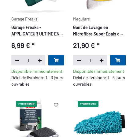
Garage Freaks
Meguiars
Garage Freaks -
Gant de Lavage en
APPLICATEUR ULTIME EN
Microfibre Super Épais de
MICROFIBRE - Éponge
Meguiar's
6,99 €
*
21,90 €
*
d'application, 12x9x4,5cm
Disponible immédiatement
Disponible immédiatement
Délai de livraison: 1 - 3 jours
Délai de livraison: 1 - 3 jours
ouvrables
ouvrables
Précommander
Précommander