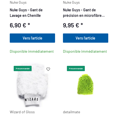
Nuke Guys
Nuke Guys
Nuke Guys - Gant de
Nuke Guys - Gant de
Lavage en Chenille
précision en microfibre
pour travaux de détail,
6,90 €
*
9,95 €
*
15x25cm, 1000 GSM
Vers l'article
Vers l'article
Disponible immédiatement
Disponible immédiatement
Précommander
Précommander
Wizard of Gloss
detailmate