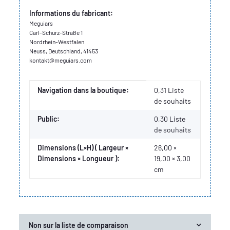
Informations du fabricant:
Meguiars
Carl-Schurz-Straße 1
Nordrhein-Westfalen
Neuss, Deutschland, 41453
kontakt@meguiars.com
Valeur
Fabricant
Navigation dans la boutique:
0,31 Liste
de souhaits
Public:
0,30
Liste
de souhaits
Dimensions (L×H) ( Largeur ×
26,00 ×
Dimensions × Longueur ):
19,00 × 3,00
cm
Non sur la liste de comparaison