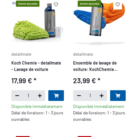
Bientôt disponible
Bientôt disponible
detailmate
detailmate
Koch Chemie - detailmate
Ensemble de lavage de
- Lavage de voiture
voiture: KochChemie
NanoMagic Shampoo 750ml
17,99 €
*
23,99 €
*
+ Gant de lavage Chenille +
Nuke Guys Gamma Dryer
XXL Serviette de séchage
50x80cm, 1400GSM
Disponible immédiatement
Disponible immédiatement
Délai de livraison: 1 - 3 jours
Délai de livraison: 1 - 3 jours
ouvrables
ouvrables