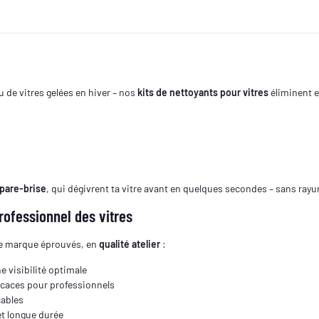
u de vitres gelées en hiver – nos
kits de nettoyants pour vitres
éliminent e
 pare-brise
, qui dégivrent ta vitre avant en quelques secondes – sans rayur
ofessionnel des vitres
de marque éprouvés, en
qualité atelier
:
e visibilité optimale
icaces pour professionnels
cables
et longue durée