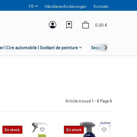
FR
Händleranforderungen
Kontakt
0,00 €
er | Cire automobile | Scellant de peinture
Seau & Grit Guard
Article trouvé 1 - 6 Page 6
En stock
En stock