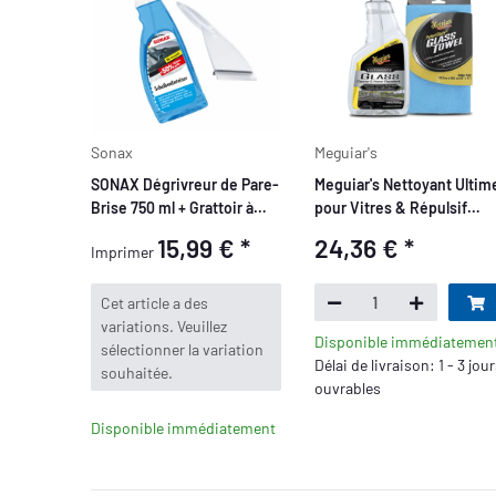
Sonax
Meguiar's
SONAX Dégrivreur de Pare-
Meguiar's Nettoyant Ultim
Brise 750 ml + Grattoir à
pour Vitres & Répulsif
Neige
d'Eau 473ml + Serviette en
15,99 €
*
24,36 €
*
Imprimer
Verre Clarté Parfaite
40x40cm Set
x
Cet article a des
variations. Veuillez
Disponible immédiatemen
sélectionner la variation
Délai de livraison: 1 - 3 jou
souhaitée.
ouvrables
Disponible immédiatement