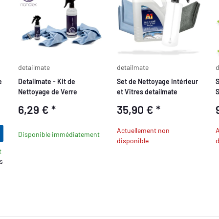
detailmate
detailmate
d
e
Detailmate - Kit de
Set de Nettoyage Intérieur
S
Nettoyage de Verre
et Vitres detailmate
S
c
6,29 €
*
35,90 €
*
Actuellement non
A
Disponible immédiatement
disponible
d
t
rs