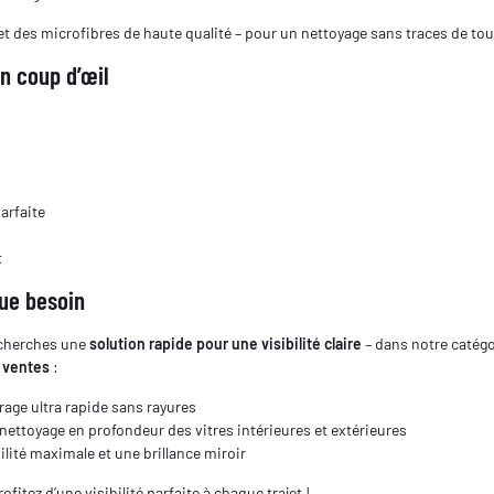
 des microfibres de haute qualité – pour un nettoyage sans traces de tout
n coup d’œil
s
arfaite
t
que besoin
echerches une
solution rapide pour une visibilité claire
– dans notre catég
 ventes
:
rage ultra rapide sans rayures
nettoyage en profondeur des vitres intérieures et extérieures
ilité maximale et une brillance miroir
rofitez d’une visibilité parfaite à chaque trajet !