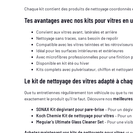
Chaque kit contient des produits de nettoyage coordonnés et
Tes avantages avec nos kits pour vitres en u
Convient aux vitres avant, latérales et arrière
Nettoyage sans traces, sans besoin de repolir
Compatible avec les vitres teintées et les rétroviseur
Idéal pour les surfaces intérieures et extérieures
Avec microfibres professionnelles pour une finition p
Disponible en kit été ou hiver
Kits complets avec pulvérisateur, chiffon et nettoyan
Le kit de nettoyage des vitres adapté à cha
Que tu entretiennes régulièrement ton véhicule ou que tu r
exactement le produit qu’il te faut. Découvre nos
meilleures
SONAX Kit dégivrant pour pare-brise
– Pour un dégiv
Koch Chemie Kit de nettoyage pour vitres
– Pour un 
Meguiar’s Ultimate Glass Cleaner Set
– Pour une visib
Achetez maintenant vos kits de nettoyants pour vitres
et p