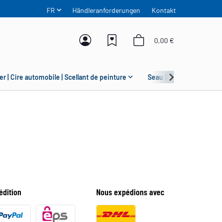
FR
Händleranforderungen
Kontakt
0,00 €
er | Cire automobile | Scellant de peinture
Seau & Grit Guard
édition
Nous expédions avec