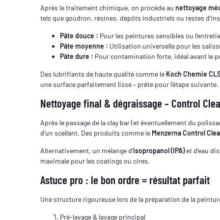
Après le traitement chimique, on procède au
nettoyage mé
tels que goudron, résines, dépôts industriels ou restes d’in
Pâte douce :
Pour les peintures sensibles ou l’entretie
Pâte moyenne :
Utilisation universelle pour les sali
Pâte dure :
Pour contamination forte, idéal avant le p
Des lubrifiants de haute qualité comme le
Koch Chemie CLS
une surface parfaitement lisse – prête pour l’étape suivante.
Nettoyage final & dégraissage – Control Cle
Après le passage de la clay bar (et éventuellement du polissa
d’un scellant. Des produits comme le
Menzerna Control Cle
Alternativement, un mélange d’
isopropanol (IPA)
et d’eau di
maximale pour les coatings ou cires.
Astuce pro : le bon ordre = résultat parfait
Une structure rigoureuse lors de la préparation de la peinture
Pré-lavage & lavage principal