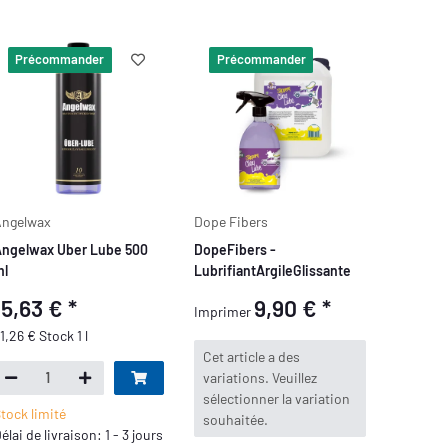
Précommander
Précommander
ngelwax
Dope Fibers
ngelwax Uber Lube 500
DopeFibers -
ml
LubrifiantArgileGlissante
15,63 €
*
9,90 €
*
Imprimer
1,26 € Stock 1 l
x
Cet article a des
variations. Veuillez
sélectionner la variation
tock limité
souhaitée.
élai de livraison: 1 - 3 jours