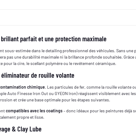
 brillant parfait et une protection maximale
vent sous-estimée dans le detailing professionnel des véhicules. Sans une 
a pas une durabilité maximale ni la brillance profonde souhaitée. Grâce 
e pour la cire, le scellant polymère ou le revêtement céramique.
liminateur de rouille volante
contamination chimique
. Les particules de fer, comme la rouille volante 
le Auto Finesse Iron Out ou GYEON Iron) réagissent visiblement avec les p
rrosion et crée une base optimale pour les étapes suivantes.
sont
compatibles avec les coatings
– donc idéaux pour les peintures déjà 
talement propre et lisse.
yage & Clay Lube