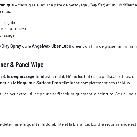
canique
– classique avec une pâte de nettoyage (
Clay Bar
) et un lubrifiant 
sectes.
n régulier
ssures normales
olissage
 Clay Spray
ou le
Angelwax Uber Lube
créent un film de glisse fin, minimi
aner & Panel Wipe
ge), le
dégraissage final
est crucial. Même les huiles de polissage fines, s
aner
ou le
Meguiar’s Surface Prep
éliminent complètement ces résidus.
stillée peut être utilisé pour clarifier chimiquement la peinture. Seule un
 détermine la qualité, la durabilité et la brillance. L’ordre recommandé est