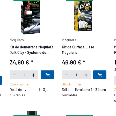
Meguiars
Meguiars
M
Kit de démarrage Meguiar's
Kit de Surface Lisse
M
Quik Clay - Système de
Meguiar's
P
détail
H
34,90 €
*
46,90 €
*
3
Stock limité
Stock limité
t
Délai de livraison: 1 - 3 jours
Délai de livraison: 1 - 3 jours
S
rs
ouvrables
ouvrables
D
o