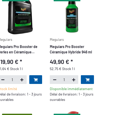
eguiars
Meguiars
eguiars Pro Booster de
Meguiars Pro Booster
erles en Céramique
Céramique Hybride 946 ml
ybride 3,79 L
119,90 €
*
49,90 €
*
1,64 € Stock 1 l
52,75 € Stock 1 l
tock limité
Disponible immédiatement
élai de livraison: 1 - 3 jours
Délai de livraison: 1 - 3 jours
uvrables
ouvrables