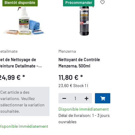
Bientôt disponible
Précommander
etailmate
Menzerna
et de Nettoyage de
Nettoyant de Contrôle
einture Detailmate -
Menzerna, 500ml
rgile de Nettoyage
24,99 €
*
11,80 €
*
aletPRO et Lubrifiant
23,60 € Stock 1 l
x
Cet article a des
variations. Veuillez
sélectionner la variation
Disponible immédiatement
souhaitée.
Délai de livraison: 1 - 3 jours
ouvrables
isponible immédiatement