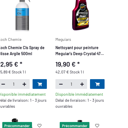
Koch Chemie
Meguiars
och Chemie Cls Spray de
Nettoyant pour peinture
lisse Argile 500ml
Meguiar's Deep Crystal 473
ml
12,95 €
*
19,90 €
*
5,89 € Stock 1 l
42,07 € Stock 1 l
isponible immédiatement
Disponible immédiatement
élai de livraison: 1 - 3 jours
Délai de livraison: 1 - 3 jours
uvrables
ouvrables
Précommander
Précommander