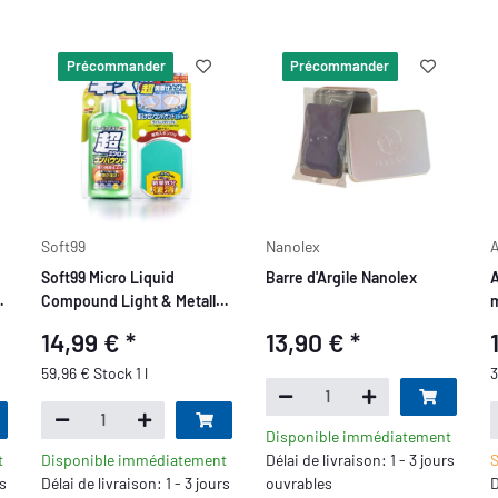
Précommander
Précommander
Soft99
Nanolex
A
Soft99 Micro Liquid
Barre d'Argile Nanolex
A
Compound Light & Metallic
Set
14,99 €
*
13,90 €
*
59,96 € Stock 1 l
3
Disponible immédiatement
t
Disponible immédiatement
Délai de livraison: 1 - 3 jours
S
rs
Délai de livraison: 1 - 3 jours
ouvrables
D