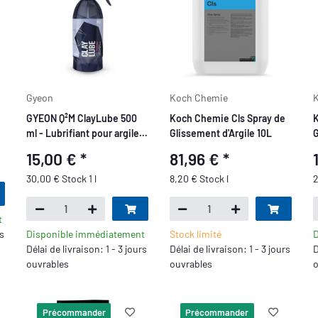
Gyeon
Koch Chemie
GYEON Q²M ClayLube 500
Koch Chemie Cls Spray de
K
ml - Lubrifiant pour argile
Glissement d'Argile 10L
G
de nettoyage
15,00 €
*
81,96 €
*
30,00 € Stock 1 l
8,20 € Stock l
2
t
rs
Disponible immédiatement
Stock limité
D
Délai de livraison: 1 - 3 jours
Délai de livraison: 1 - 3 jours
D
ouvrables
ouvrables
o
Précommander
Précommander