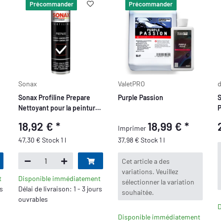
Précommander
Précommander
Sonax
ValetPRO
d
Sonax Profiline Prepare
Purple Passion
S
Nettoyant pour la peinture
P
400ml
A
18,92 €
*
18,99 €
*
Imprimer
V
47,30 € Stock 1 l
37,98 € Stock 1 l
x
Cet article a des
variations. Veuillez
t
Disponible immédiatement
sélectionner la variation
rs
Délai de livraison: 1 - 3 jours
souhaitée.
ouvrables
D
Disponible immédiatement