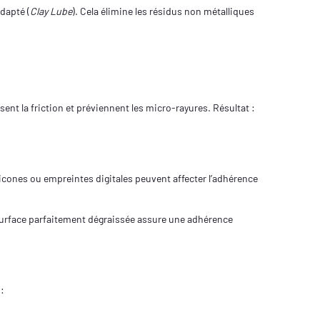
adapté (
Clay Lube
). Cela élimine les résidus non métalliques
sent la friction et préviennent les micro-rayures. Résultat :
ilicones ou empreintes digitales peuvent affecter l’adhérence
e surface parfaitement dégraissée assure une adhérence
 :