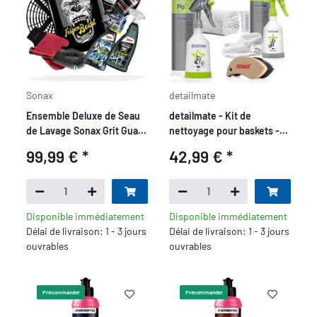
Sonax
detailmate
Ensemble Deluxe de Seau
detailmate - Kit de
de Lavage Sonax Grit Guard
nettoyage pour baskets -
5 Gallons Motif Felgenbeast
Premium
99,99 €
*
42,99 €
*
- 9 pièces
Disponible immédiatement
Disponible immédiatement
Délai de livraison: 1 - 3 jours
Délai de livraison: 1 - 3 jours
ouvrables
ouvrables
Précommander
Précommander