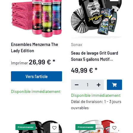
Ensembles Menzerna The
Sonax
Lady Edition
Seau de lavage Grit Guard
Sonax 5 gallons Motif
26,99 €
*
Imprimer
Felgenbeast Set de base -
49,99 €
*
5 pièces
Vers l'article
Disponible immédiatement
Disponible immédiatement
Délai de livraison: 1 - 3 jours
ouvrables
Précommander
Précommander