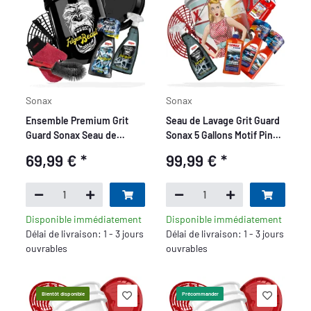
Sonax
Sonax
Ensemble Premium Grit
Seau de Lavage Grit Guard
Guard Sonax Seau de
Sonax 5 Gallons Motif Pin
Lavage 5 Gallons Motif
Up Deluxe Set - 9 pièces
69,99 €
*
99,99 €
*
Felgenbeast - 7 pièces
Disponible immédiatement
Disponible immédiatement
Délai de livraison: 1 - 3 jours
Délai de livraison: 1 - 3 jours
ouvrables
ouvrables
Bientôt disponible
Précommander