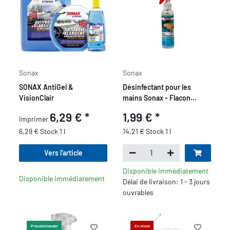
Sonax
Sonax
SONAX AntiGel &
Désinfectant pour les
VisionClair
mains Sonax - Flacon
pulvérisateur de 140 ml
6,29 €
*
1,99 €
*
Imprimer
6,29 € Stock 1 l
14,21 € Stock 1 l
Vers l'article
Disponible immédiatement
Disponible immédiatement
Délai de livraison: 1 - 3 jours
ouvrables
Précommander
En stock