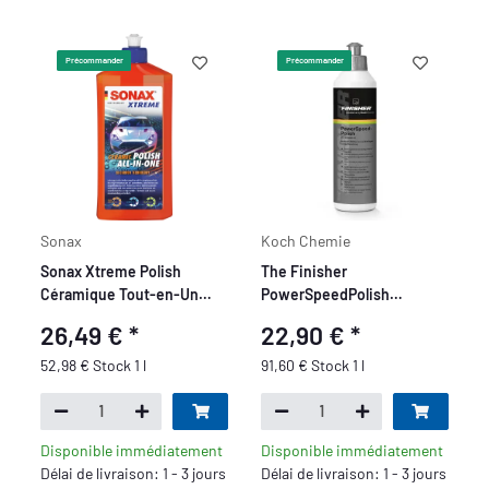
Précommander
Précommander
Sonax
Koch Chemie
Sonax Xtreme Polish
The Finisher
Céramique Tout-en-Un
PowerSpeedPolish
500ml
OneStepPolitur 250ml
26,49 €
*
22,90 €
*
52,98 € Stock 1 l
91,60 € Stock 1 l
Disponible immédiatement
Disponible immédiatement
Délai de livraison: 1 - 3 jours
Délai de livraison: 1 - 3 jours