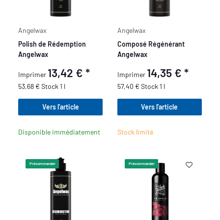
Angelwax
Angelwax
Polish de Rédemption
Composé Régénérant
Angelwax
Angelwax
13,42 €
*
14,35 €
*
Imprimer
Imprimer
53,68 € Stock 1 l
57,40 € Stock 1 l
Vers l'article
Vers l'article
Disponible immédiatement
Stock limité
Précommander
Précommander