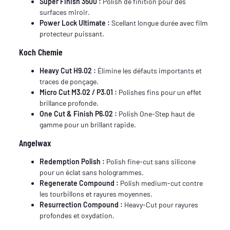
Super Finish 3500 :
Polish de finition pour des
surfaces miroir.
Power Lock Ultimate :
Scellant longue durée avec film
protecteur puissant.
Koch Chemie
Heavy Cut H9.02 :
Élimine les défauts importants et
traces de ponçage.
Micro Cut M3.02 / P3.01 :
Polishes fins pour un effet
brillance profonde.
One Cut & Finish P6.02 :
Polish One-Step haut de
gamme pour un brillant rapide.
Angelwax
Redemption Polish :
Polish fine-cut sans silicone
pour un éclat sans hologrammes.
Regenerate Compound :
Polish medium-cut contre
les tourbillons et rayures moyennes.
Resurrection Compound :
Heavy-Cut pour rayures
profondes et oxydation.