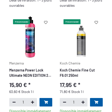
Délai de livraison: 1 - 3 jours
Délai de livraison: 1 - 3 jours
ouvrables
ouvrables
Précommander
Précommander
Menzerna
Koch Chemie
Menzerna Power Lock
Koch Chemie Fine Cut
Ultimate NEON EDITION 250
F6.01 250ml
ml
15,90 €
*
17,95 €
*
63,60 € Stock 1 l
71,80 € Stock 1 l
Disponible immédiatement
Disponible immédiatement