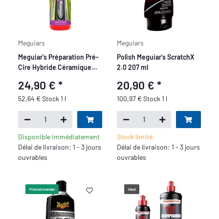
Meguiars
Meguiars
Meguiar's Préparation Pré-
Polish Meguiar's ScratchX
Cire Hybride Céramique
2.0 207 ml
473 ml
24,90 €
*
20,90 €
*
52,64 € Stock 1 l
100,97 € Stock 1 l
Disponible immédiatement
Stock limité
Délai de livraison: 1 - 3 jours
Délai de livraison: 1 - 3 jours
ouvrables
ouvrables
Précommander
Haut