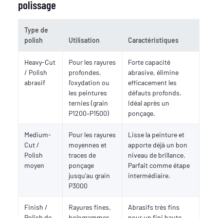
polissage
Type de
polish
Utilisation
Caractéristiques
Heavy-Cut
Pour les rayures
Forte capacité
/ Polish
profondes,
abrasive, élimine
abrasif
l’oxydation ou
efficacement les
les peintures
défauts profonds.
ternies (grain
Idéal après un
P1200–P1500)
ponçage.
Medium-
Pour les rayures
Lisse la peinture et
Cut /
moyennes et
apporte déjà un bon
Polish
traces de
niveau de brillance.
moyen
ponçage
Parfait comme étape
jusqu’au grain
intermédiaire.
P3000
Finish /
Rayures fines,
Abrasifs très fins
Polish de
hologrammes
pour un fini haute