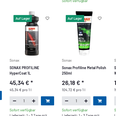
Sofort verfügbar
Auf Lager
Auf Lager
Sonax
Sonax
SONAX PROFILINE
Sonax Profiline Metal Polish
S
HyperCoat 1L
250ml
W
45,34 €
*
26,18 €
*
45,34 € pro 1 l
104,72 € pro 1 l
1
Sofort verfügbar
Sofort verfügbar
S
Lieferzeit: 1 - 3 Tage mit
Lieferzeit: 1 - 3 Tage mit
L