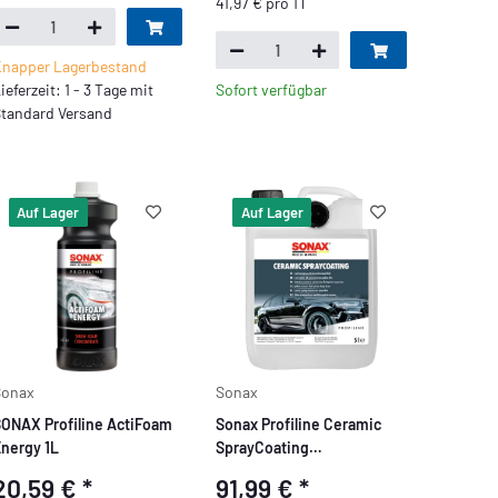
41,97 € pro 1 l
napper Lagerbestand
ieferzeit: 1 - 3 Tage mit
Sofort verfügbar
tandard Versand
Auf Lager
Auf Lager
Sonax
Sonax
ONAX Profiline ActiFoam
Sonax Profiline Ceramic
nergy 1L
SprayCoating
Sprühversiegelung 5L
20,59 €
*
91,99 €
*