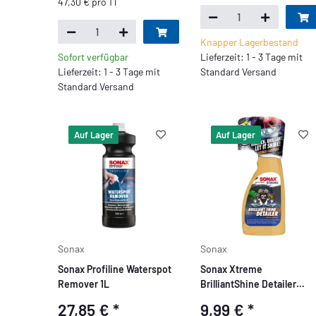
47,30 € pro 1 l
Knapper Lagerbestand
Sofort verfügbar
Lieferzeit: 1 - 3 Tage mit
Lieferzeit: 1 - 3 Tage mit
Standard Versand
Standard Versand
Auf Lager
Auf Lager
Sonax
Sonax
Sonax Profiline Waterspot
Sonax Xtreme
Remover 1L
BrilliantShine Detailer
Sonderedition 500ml
27,85 €
*
9,99 €
*