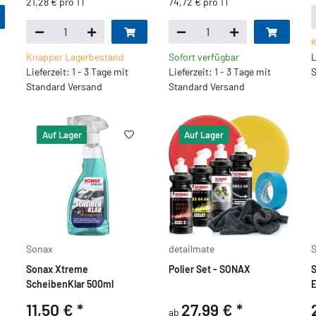
21,28 € pro 1 l
74,72 € pro 1 l
K
Knapper Lagerbestand
Sofort verfügbar
L
Lieferzeit: 1 - 3 Tage mit
Lieferzeit: 1 - 3 Tage mit
S
Standard Versand
Standard Versand
Auf Lager
Auf Lager
Sonax
detailmate
Sonax Xtreme
Polier Set - SONAX
S
ScheibenKlar 500ml
E
11,50 €
*
27,99 €
*
ab