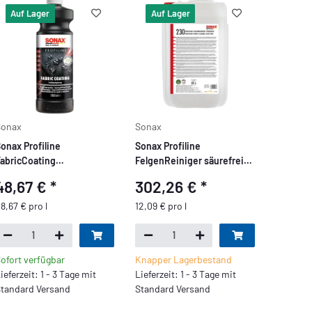
Auf Lager
Auf Lager
Sonax
Sonax
onax Profiline
Sonax Profiline
abricCoating
FelgenReiniger säurefrei
abrioverdeck- & Textil
25L
48,67 €
*
302,26 €
*
mprägnierung 1L
8,67 € pro l
12,09 € pro l
ofort verfügbar
Knapper Lagerbestand
ieferzeit: 1 - 3 Tage mit
Lieferzeit: 1 - 3 Tage mit
tandard Versand
Standard Versand