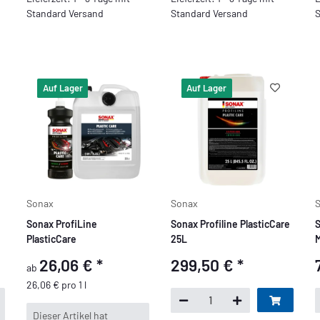
Standard Versand
Standard Versand
S
Auf Lager
Auf Lager
Sonax
Sonax
Sonax ProfiLine
Sonax Profiline PlasticCare
S
PlasticCare
25L
M
26,06 €
*
299,50 €
*
ab
26,06 € pro 1 l
x
Dieser Artikel hat