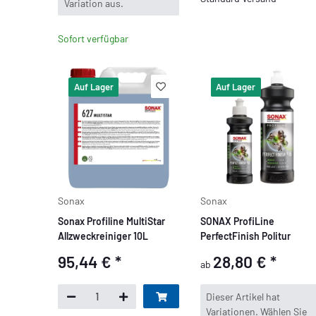
Variation aus.
Sofort verfügbar
Auf Lager
Auf Lager
Sonax
Sonax
Sonax Profiline MultiStar
SONAX ProfiLine
Allzweckreiniger 10L
PerfectFinish Politur
95,44 €
*
28,80 €
*
ab
x
Dieser Artikel hat
Variationen. Wählen Sie