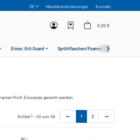
DE
Händleranforderungen
Kontakt
0,00 €
Eimer, Grit Guard
Sprühflaschen/Foamer
Mikrofaser
harten Profi-Einsatzes gerecht werden.
Artikel 1 - 40 von 46
1
2