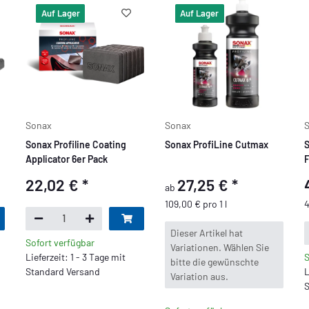
Auf Lager
Auf Lager
Sonax
Sonax
Sonax Profiline Coating
Sonax ProfiLine Cutmax
S
Applicator 6er Pack
F
C
22,02 €
*
27,25 €
*
ab
I
109,00 € pro 1 l
4
x
Dieser Artikel hat
Sofort verfügbar
Variationen. Wählen Sie
Lieferzeit: 1 - 3 Tage mit
S
bitte die gewünschte
Standard Versand
L
Variation aus.
S