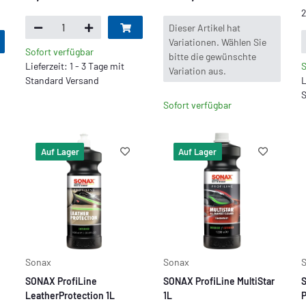
2
x
Dieser Artikel hat
Variationen. Wählen Sie
Sofort verfügbar
bitte die gewünschte
Lieferzeit: 1 - 3 Tage mit
S
Variation aus.
Standard Versand
L
S
Sofort verfügbar
Auf Lager
Auf Lager
Sonax
Sonax
SONAX ProfiLine
SONAX ProfiLine MultiStar
S
LeatherProtection 1L
1L
P