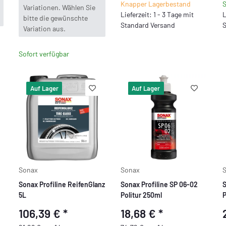
Knapper Lagerbestand
S
Variationen. Wählen Sie
Lieferzeit: 1 - 3 Tage mit
L
bitte die gewünschte
Standard Versand
S
Variation aus.
Sofort verfügbar
Auf Lager
Auf Lager
Sonax
Sonax
Sonax Profiline ReifenGlanz
Sonax Profiline SP 06-02
S
5L
Politur 250ml
P
1
106,39 €
*
18,68 €
*