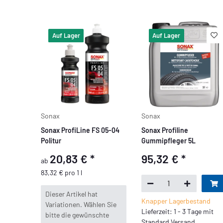
Auf Lager
Auf Lager
Sonax
Sonax
Sonax ProfiLine FS 05-04
Sonax Profiline
Politur
Gummipfleger 5L
20,83 €
*
95,32 €
*
ab
83,32 € pro 1 l
x
Dieser Artikel hat
Knapper Lagerbestand
Variationen. Wählen Sie
Lieferzeit: 1 - 3 Tage mit
bitte die gewünschte
Standard Versand