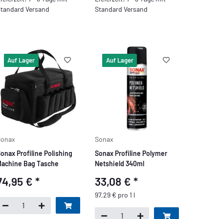
tandard Versand
Standard Versand
Auf Lager
Auf Lager
Sonax
Sonax
onax Profiline Polishing
Sonax Profiline Polymer
achine Bag Tasche
Netshield 340ml
74,95 €
*
33,08 €
*
97,29 € pro 1 l