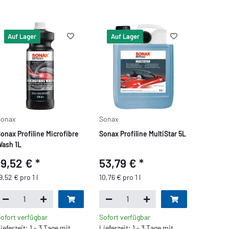
Auf Lager
Auf Lager
Sonax
Sonax
onax Profiline Microfibre
Sonax Profiline MultiStar 5L
ash 1L
19,52 €
*
53,79 €
*
9,52 € pro 1 l
10,76 € pro 1 l
ofort verfügbar
Sofort verfügbar
ieferzeit: 1 - 3 Tage mit
Lieferzeit: 1 - 3 Tage mit