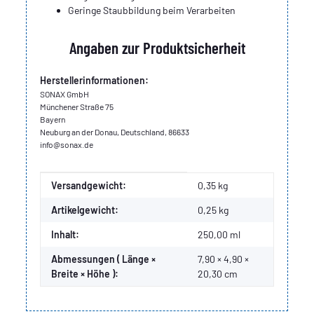
Geringe Staubbildung beim Verarbeiten
Angaben zur Produktsicherheit
Herstellerinformationen:
SONAX GmbH
Münchener Straße 75
Bayern
Neuburg an der Donau, Deutschland, 86633
info@sonax.de
Produkteigenschaft
Wert
Versandgewicht:
0,35 kg
Artikelgewicht:
0,25
kg
Inhalt:
250,00 ml
Abmessungen ( Länge ×
7,90 × 4,90 ×
Breite × Höhe ):
20,30 cm