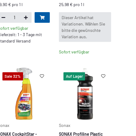
9,90 € pro 1 l
25,98 € pro 1 l
x
Dieser Artikel hat
Variationen. Wählen Sie
ofort verfügbar
bitte die gewünschte
ieferzeit: 1 - 3 Tage mit
Variation aus.
tandard Versand
Sofort verfügbar
Sale 32%
Auf Lager
Sonax
Sonax
ONAX CockpitStar -
SONAX Profiline Plastic