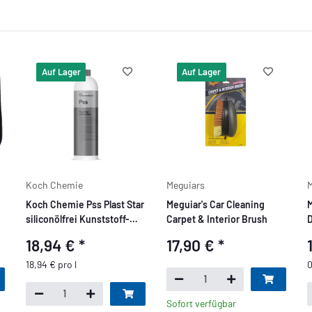
Auf Lager
Auf Lager
Koch Chemie
Meguiars
M
Koch Chemie Pss Plast Star
Meguiar's Car Cleaning
M
siliconölfrei Kunststoff-
Carpet & Interior Brush
D
Pflege 1L
18,94 €
*
17,90 €
*
18,94 € pro l
0
Sofort verfügbar