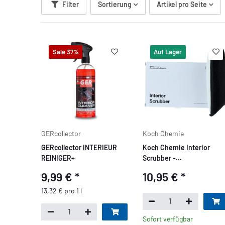
Filter
Sortierung
Artikel pro Seite
Sale 37%
Auf Lager
GERcollector
Koch Chemie
GERcollector INTERIEUR
Koch Chemie Interior
REINIGER+
Scrubber -
Innenraumreinigungspad
9,99 €
*
10,95 €
*
13,32 € pro 1 l
Sofort verfügbar