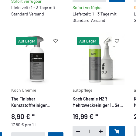
Sofort verfügbar
Lieferzeit: 1 - 3 Tage mit
Sofort verfügbar
K
Standard Versand
Lieferzeit: 1 - 3 Tage mit
L
Standard Versand
S
Auf Lager
Auf Lager
Koch Chemie
autopflege
a
e
The Finisher
Koch Chemie MZR
Kunststoffreiniger
Mehrzweckreiniger 1L Set +
M
InsideUp 500ml
WoG Sprühflasche 1L
W
8,90 €
*
19,99 €
*
17,80 € pro 1 l