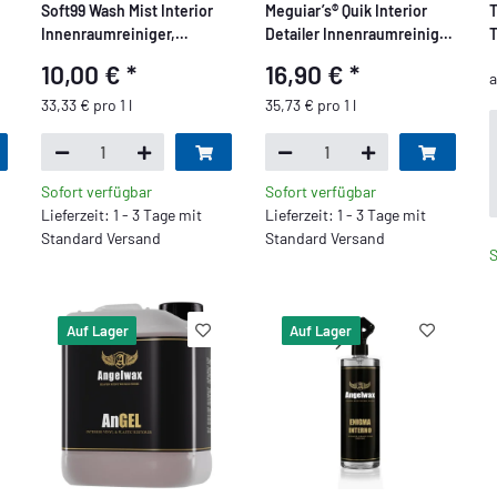
Soft99 Wash Mist Interior
Meguiar’s® Quik Interior
T
Innenraumreiniger,
Detailer Innenraumreiniger
T
Innenraumpflege,
473ml
10,00 €
*
16,90 €
*
antibakterielle Wirkung,
300 ml
33,33 € pro 1 l
35,73 € pro 1 l
Sofort verfügbar
Sofort verfügbar
Lieferzeit: 1 - 3 Tage mit
Lieferzeit: 1 - 3 Tage mit
Standard Versand
Standard Versand
S
Auf Lager
Auf Lager