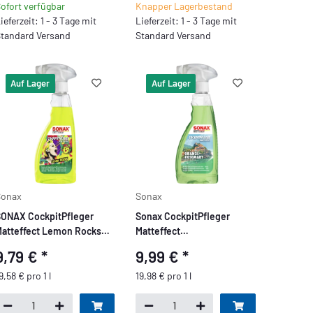
ofort verfügbar
Knapper Lagerbestand
ieferzeit: 1 - 3 Tage mit
Lieferzeit: 1 - 3 Tage mit
tandard Versand
Standard Versand
Auf Lager
Auf Lager
Sonax
Sonax
ONAX CockpitPfleger
Sonax CockpitPfleger
atteffect Lemon Rocks
Matteffect
500ml
Orange+Rosemary 500ml
9,79 €
*
9,99 €
*
9,58 € pro 1 l
19,98 € pro 1 l