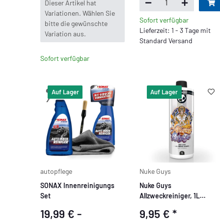
x
Dieser Artikel hat
Variationen. Wählen Sie
Sofort verfügbar
bitte die gewünschte
Lieferzeit: 1 - 3 Tage mit
Variation aus.
Standard Versand
Sofort verfügbar
Auf Lager
Auf Lager
autopflege
Nuke Guys
SONAX Innenreinigungs
Nuke Guys
Set
Allzweckreiniger, 1L
Konzentrat
19,99 € -
9,95 €
*