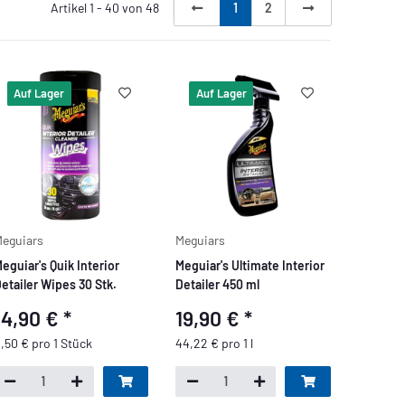
Artikel 1 - 40 von 48
1
2
Auf Lager
Auf Lager
eguiars
Meguiars
eguiar's Quik Interior
Meguiar's Ultimate Interior
etailer Wipes 30 Stk.
Detailer 450 ml
14,90 €
*
19,90 €
*
,50 € pro 1 Stück
44,22 € pro 1 l