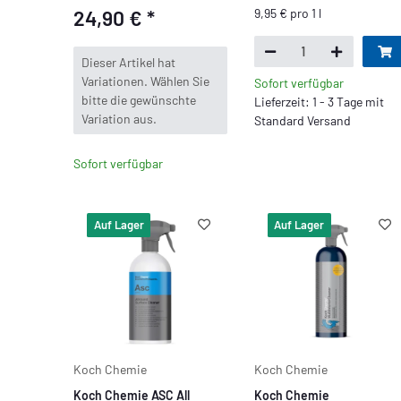
24,90 €
*
9,95 € pro 1 l
x
Dieser Artikel hat
Variationen. Wählen Sie
Sofort verfügbar
bitte die gewünschte
Lieferzeit: 1 - 3 Tage mit
Variation aus.
Standard Versand
Sofort verfügbar
Auf Lager
Auf Lager
Koch Chemie
Koch Chemie
Koch Chemie ASC All
Koch Chemie