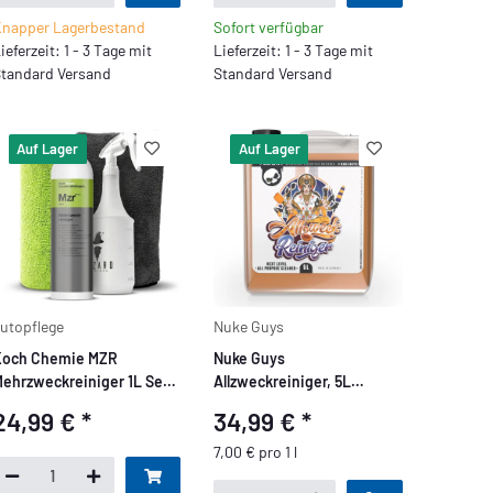
napper Lagerbestand
Sofort verfügbar
ieferzeit: 1 - 3 Tage mit
Lieferzeit: 1 - 3 Tage mit
tandard Versand
Standard Versand
Auf Lager
Auf Lager
utopflege
Nuke Guys
Koch Chemie MZR
Nuke Guys
ehrzweckreiniger 1L Set +
Allzweckreiniger, 5L
oG Sprühflasche 1L und
Konzentrat
24,99 €
*
34,99 €
*
Zubehör
7,00 € pro 1 l