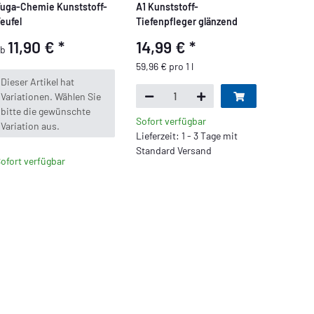
uga-Chemie Kunststoff-
A1 Kunststoff-
eufel
Tiefenpfleger glänzend
11,90 €
*
14,99 €
*
ab
59,96 € pro 1 l
x
Dieser Artikel hat
Variationen. Wählen Sie
bitte die gewünschte
Sofort verfügbar
Variation aus.
Lieferzeit: 1 - 3 Tage mit
Standard Versand
ofort verfügbar