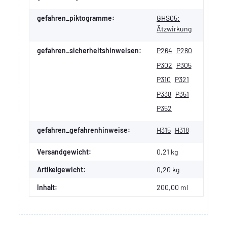
gefahren_piktogramme:
GHS05:
Ätzwirkung
gefahren_sicherheitshinweisen:
P264
P280
P302
P305
P310
P321
P338
P351
P352
gefahren_gefahrenhinweise:
H315
H318
Versandgewicht:
0,21 kg
Artikelgewicht:
0,20
kg
Inhalt:
200,00 ml