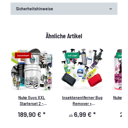
Sicherheitshinweise
Ähnliche Artikel
Ausverkauft
Auf Lager
Auf Lager
-
Nuke Guys XXL
Insektenentferner Bug
Nuke Gu
Starterset 2 -
Remover +
Vorwäsche - Waschen -
Insektenschwamm
189,90 €
*
6,99 €
*
25
ab
Trocknen -
Innenreinigung -
Glasreinigung