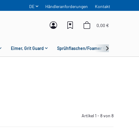
DE
Händleranforderungen
Kontakt
0,00 €
Eimer, Grit Guard
Sprühflaschen/Foamer
Mikrofaser
Artikel 1 - 8 von 8