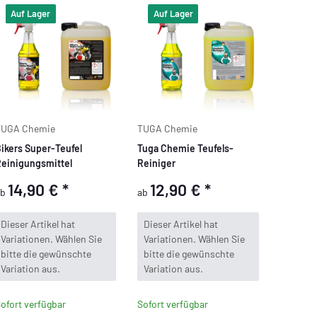
Auf Lager
Auf Lager
TUGA Chemie
TUGA Chemie
ikers Super-Teufel
Tuga Chemie Teufels-
einigungsmittel
Reiniger
14,90 €
*
12,90 €
*
ab
ab
x
x
Dieser Artikel hat
Dieser Artikel hat
Variationen. Wählen Sie
Variationen. Wählen Sie
bitte die gewünschte
bitte die gewünschte
Variation aus.
Variation aus.
ofort verfügbar
Sofort verfügbar