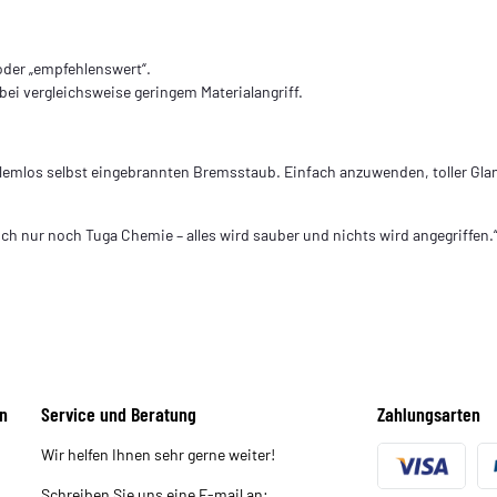
oder „empfehlenswert“.
ei vergleichsweise geringem Materialangriff.
roblemlos selbst eingebrannten Bremsstaub. Einfach anzuwenden, toller Glan
ch nur noch Tuga Chemie – alles wird sauber und nichts wird angegriffen.
n
Service und Beratung
Zahlungsarten
Wir helfen Ihnen sehr gerne weiter!
Schreiben Sie uns eine E-mail an: