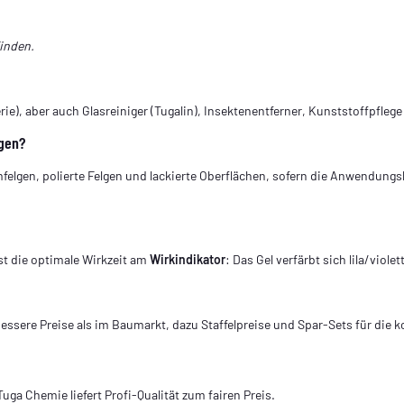
finden.
rie), aber auch Glasreiniger (Tugalin), Insektenentferner, Kunststoffpflege
lgen?
romfelgen, polierte Felgen und lackierte Oberflächen, sofern die Anwendun
nst die optimale Wirkzeit am
Wirkindikator
: Das Gel verfärbt sich lila/vio
bessere Preise als im Baumarkt, dazu Staffelpreise und Spar-Sets für die 
ga Chemie liefert Profi-Qualität zum fairen Preis.