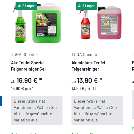
Auf Lager
Auf Lager
TUGA Chemie
TUGA Chemie
Alu-Teufel Spezial
Aluminium-Teufel
B
Felgenreiniger Gel
Felgenreiniger
R
16,90 €
*
13,90 €
*
ab
ab
16,90 € pro 1 l
13,90 € pro 1 l
x
x
Dieser Artikel hat
Dieser Artikel hat
Variationen. Wählen Sie
Variationen. Wählen Sie
bitte die gewünschte
bitte die gewünschte
Variation aus.
Variation aus.
S