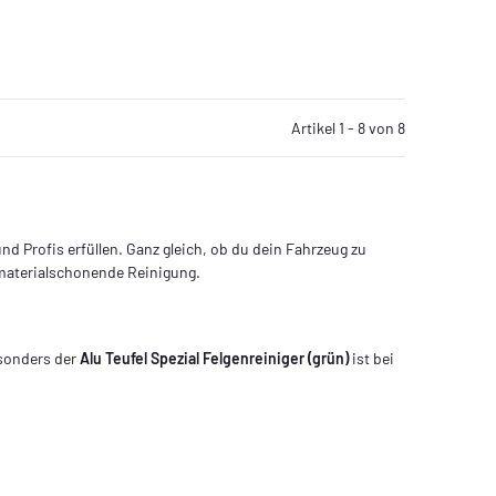
Artikel 1 - 8 von 8
d Profis erfüllen. Ganz gleich, ob du dein Fahrzeug zu
 materialschonende Reinigung.
esonders der
Alu Teufel Spezial Felgenreiniger (grün)
ist bei