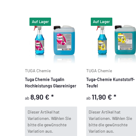
Auf Lager
Auf Lager
TUGA Chemie
TUGA Chemie
Tuga Chemie Tugalin
Tuga-Chemie Kunststoff-
Hochleistungs Glasreiniger
Teufel
8,90 €
*
11,90 €
*
ab
ab
x
x
Dieser Artikel hat
Dieser Artikel hat
Variationen. Wählen Sie
Variationen. Wählen Sie
bitte die gewünschte
bitte die gewünschte
Variation aus.
Variation aus.