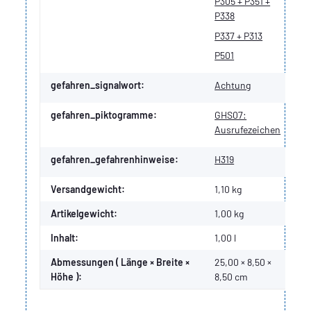
P305 + P351 +
P338
P337 + P313
P501
gefahren_signalwort:
Achtung
gefahren_piktogramme:
GHS07:
Ausrufezeichen
gefahren_gefahrenhinweise:
H319
Versandgewicht:
1,10 kg
Artikelgewicht:
1,00
kg
Inhalt:
1,00 l
Abmessungen ( Länge × Breite ×
25,00 × 8,50 ×
Höhe ):
8,50 cm