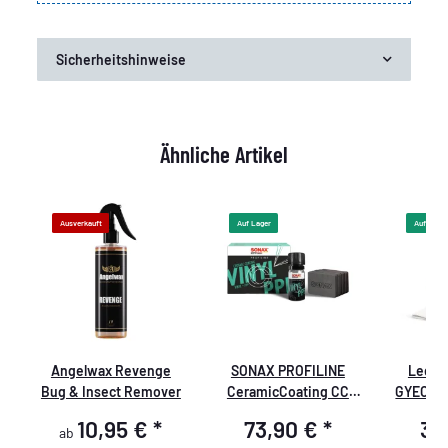
Sicherheitshinweise
Ähnliche Artikel
Ausverkauft
Auf Lager
Auf Lager
Angelwax Revenge
SONAX PROFILINE
Leder
r
Bug & Insect Remover
CeramicCoating CC
GYEON -
t
Vinyl+PPF
Cleaner 
10,95 €
*
73,90 €
*
39
ab
+ Leath