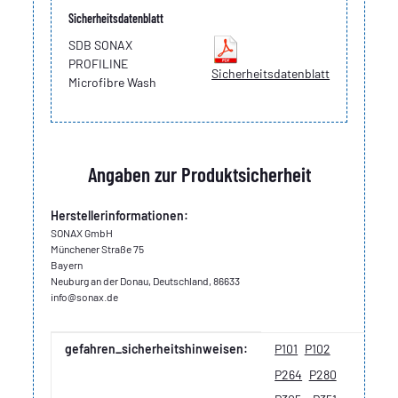
Sicherheitsdatenblatt
SDB SONAX
PROFILINE
Sicherheitsdatenblatt
Microfibre Wash
Angaben zur Produktsicherheit
Herstellerinformationen:
SONAX GmbH
Münchener Straße 75
Bayern
Neuburg an der Donau, Deutschland, 86633
info@sonax.de
Produkteigenschaft
Wert
gefahren_sicherheitshinweisen:
P101
P102
P264
P280