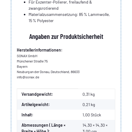
Für Exzenter‑Polierer, freilaufend &
zwangsrotierend
Materialzusammensetzung: 85 % Lammwolle,
15 % Polyester
Angaben zur Produktsicherheit
Herstellerinformationen:
SONAX GmbH
Münchener Straße 75
Bayern
Neuburg an der Donau, Deutschland, 86633
info@sonax.de
Produkteigenschaft
Wert
Versandgewicht:
0,31 kg
Artikelgewicht:
0,21
kg
Inhalt:
1,00 Stück
Abmessungen ( Länge ×
14,30 × 14,30 ×
Breite × Höhe ):
3,00 cm