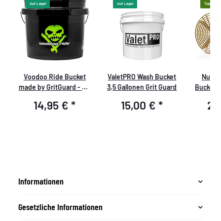
Auf Lager
Auf Lager
Top
Voodoo Ride Bucket
ValetPRO Wash Bucket
Nuke 
d
made by GritGuard - 3,5
3,5 Gallonen Grit Guard
Bucket S
GAL (ca. 12L)
Wasc
14,95 €
*
15,00 €
*
24
d
Gallonen
Informationen
Gesetzliche Informationen