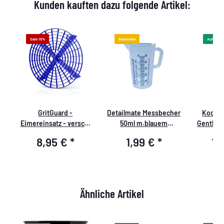
Kunden kauften dazu folgende Artikel:
Sale 19%
Bestseller
Auf Lager
GritGuard -
Detailmate Messbecher
Koch C
.
Eimereinsatz - versch.
50ml m.blauem
Gentle 
Farben blau
Druck,Detailmate-Logo
8,95 €
*
1,99 €
*
15
15,7
Ähnliche Artikel