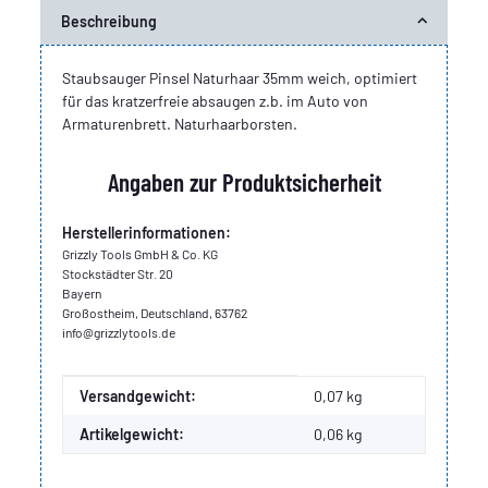
Beschreibung
Staubsauger Pinsel Naturhaar 35mm weich, optimiert
für das kratzerfreie absaugen z.b. im Auto von
Armaturenbrett. Naturhaarborsten.
Angaben zur Produktsicherheit
Herstellerinformationen:
Grizzly Tools GmbH & Co. KG
Stockstädter Str. 20
Bayern
Großostheim, Deutschland, 63762
info@grizzlytools.de
Produkteigenschaft
Wert
Versandgewicht:
0,07 kg
Artikelgewicht:
0,06
kg