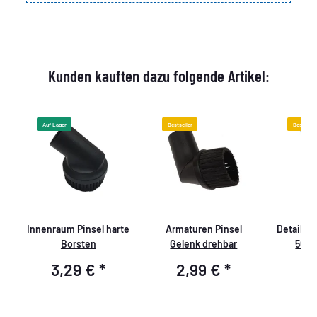
Kunden kauften dazu folgende Artikel:
Auf Lager
Bestseller
Bestselle
Innenraum Pinsel harte
Armaturen Pinsel
Detailma
Borsten
Gelenk drehbar
50ml
t
Druck,De
3,29 €
*
2,99 €
*
1
m