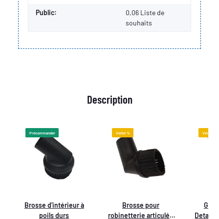
Public:
0,06
Liste de
souhaits
Description
Précommander
Vente %
Vente %
Brosse d'intérieur à
Brosse pour
Gobe
poils durs
robinetterie articulée
Detailm