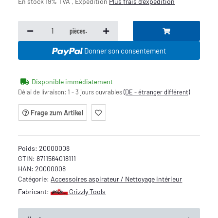
En stock 19% TVA , Expédition
Plus
frais d'expédition
pièces.
Donner son consentement
Disponible immédiatement
Délai de livraison:
1 - 3 jours ouvrables
(DE - étranger différent)
Frage zum Artikel
Poids:
20000008
GTIN:
8711564018111
HAN:
20000008
Catégorie:
Accessoires aspirateur / Nettoyage intérieur
Fabricant:
Grizzly Tools