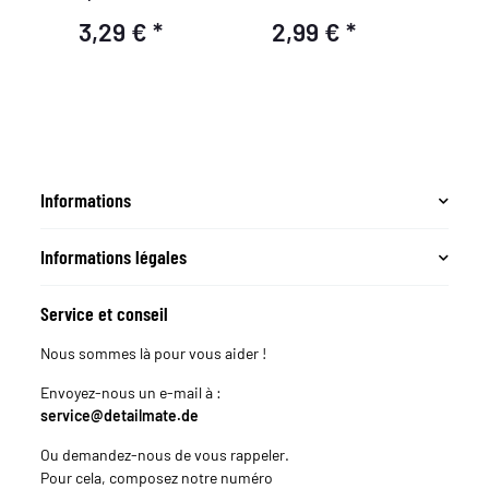
e
pivotante
impressi
3,29 €
*
2,99 €
*
1
De
Informations
Informations légales
Service et conseil
Nous sommes là pour vous aider !
Envoyez-nous un e-mail à :
service@detailmate.de
Ou demandez-nous de vous rappeler.
Pour cela, composez notre numéro