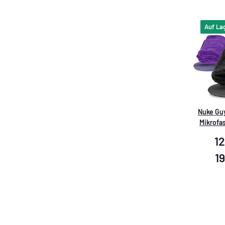
Auf La
Nuke Gu
Mikrofa
1
12
1