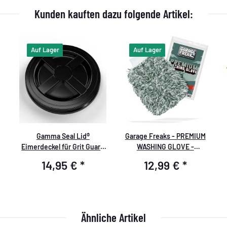
Kunden kauften dazu folgende Artikel:
Auf Lager
Auf Lager
Gamma Seal Lid®
Garage Freaks - PREMIUM
Eimerdeckel für Grit Guard
WASHING GLOVE -
Wash Buckets - schwarz
Waschhandschuh
14,95 €
*
12,99 €
*
Ähnliche Artikel