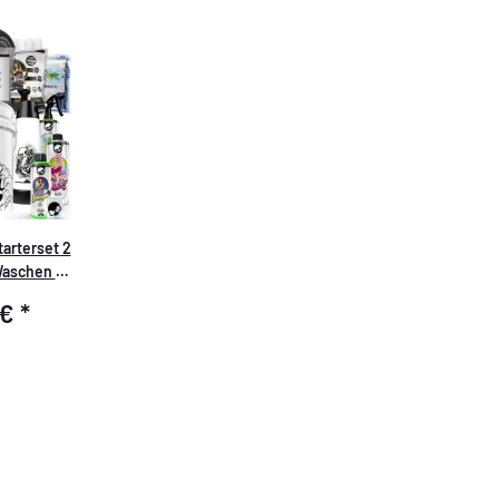
arterset 2
Waschen -
nreinigung
 €
*
igung