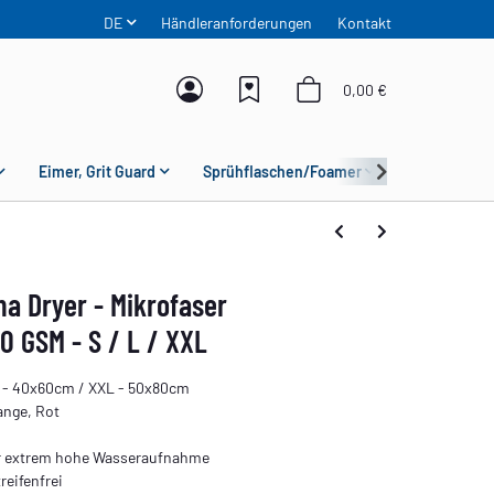
DE
Händleranforderungen
Kontakt
0,00 €
Eimer, Grit Guard
Sprühflaschen/Foamer
Mikrofaser
a Dryer - Mikrofaser
0 GSM - S / L / XXL
 - 40x60cm / XXL - 50x80cm
ange, Rot
ür extrem hohe Wasseraufnahme
reifenfrei