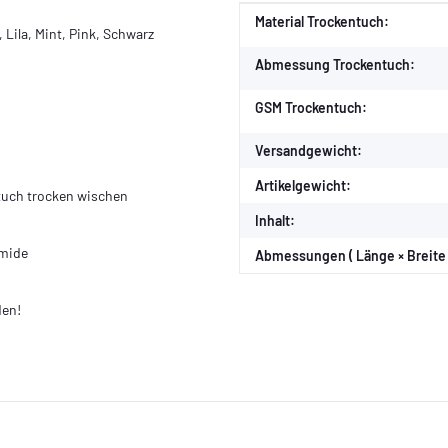
Produkteigenschaft
Wert
Material Trockentuch:
, Lila, Mint, Pink, Schwarz
Abmessung Trockentuch:
GSM Trockentuch:
Versandgewicht:
Artikelgewicht:
tuch trocken wischen
Inhalt:
amide
Abmessungen ( Länge × Breite 
den!