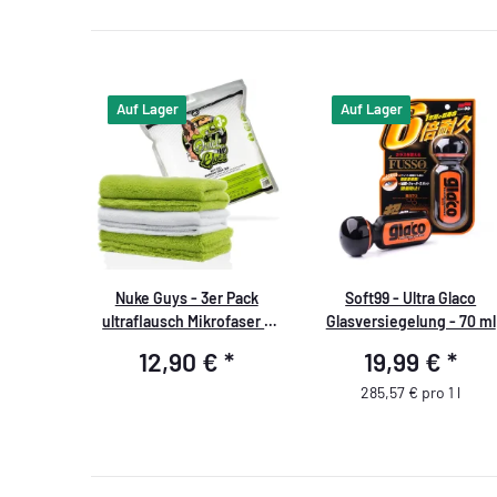
Auf Lager
Auf Lager
Nuke Guys - 3er Pack
Soft99 - Ultra Glaco
ultraflausch Mikrofaser -
Glasversiegelung - 70 ml
Quick´n Gloss - 500 GSM,
12,90 €
*
19,99 €
*
40x40cm
285,57 € pro 1 l