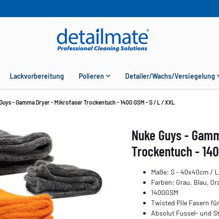
Lackvorbereitung
Polieren
Detailer/Wachs/Versiegelung
Guys - Gamma Dryer - Mikrofaser Trockentuch - 1400 GSM - S / L / XXL
Nuke Guys - Gamm
Trockentuch - 140
Maße: S - 40x40cm / L
Farben: Grau, Blau, Or
1400GSM
Twisted Pile Fasern f
Absolut Fussel- und St