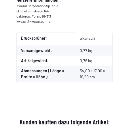
Herstellerinformationen:
Kwazar Corporation Sp. z o.o.
ul. Chelmonskiego 144
Jaktorów, Polen, 96-313
kwazar@kwazar.com.pl
Produkteigenschaft
Wert
Drucksprüher:
alkalisch
Versandgewicht:
0,77 kg
Artikelgewicht:
0,76
kg
Abmessungen ( Länge ×
34,00 × 17,00 ×
Breite × Höhe ):
16,50 cm
Kunden kauften dazu folgende Artikel: