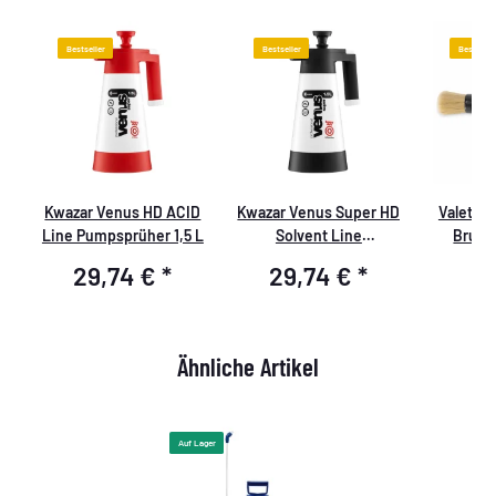
Bestseller
Bestseller
Bestselle
h
Kwazar Venus HD ACID
Kwazar Venus Super HD
ValetPR
Line Pumpsprüher 1,5 L
Solvent Line
Brush 
Pumpsprüher 1,5 Liter
29,74 €
*
29,74 €
*
4
(für Lösemittel
geeignet)
Ähnliche Artikel
Auf Lager