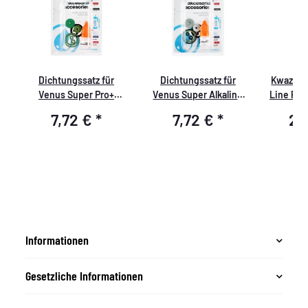
h
Dichtungssatz für
Dichtungssatz für
Kwazar 
Venus Super Pro+
Venus Super Alkaline
Line Pum
VITON
EPDM
7,72 €
*
7,72 €
*
29
Informationen
Gesetzliche Informationen