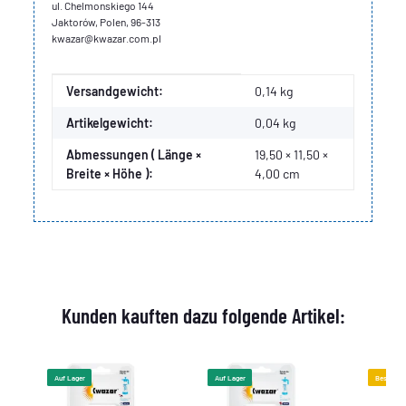
ul. Chelmonskiego 144
Jaktorów, Polen, 96-313
kwazar@kwazar.com.pl
Produkteigenschaft
Wert
Versandgewicht:
0,14 kg
Artikelgewicht:
0,04
kg
Abmessungen ( Länge ×
19,50 × 11,50 ×
Breite × Höhe ):
4,00 cm
Kunden kauften dazu folgende Artikel:
Auf Lager
Auf Lager
Bestselle