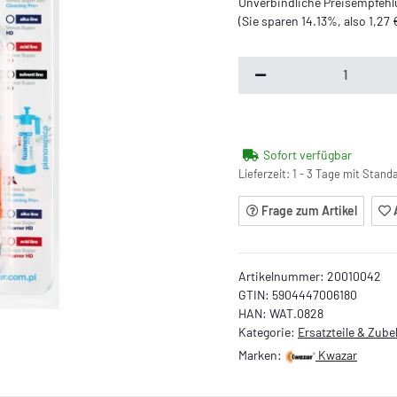
Unverbindliche Preisempfehlu
(Sie sparen
14.13%
, also
1,27 
Sofort verfügbar
Lieferzeit:
1 - 3 Tage mit Stan
Frage zum Artikel
Artikelnummer:
20010042
GTIN:
5904447006180
HAN:
WAT.0828
Kategorie:
Ersatzteile & Zub
Marken:
Kwazar