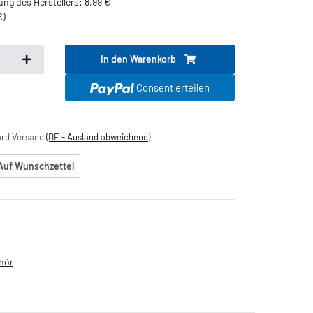
ng des Herstellers
:
8,99 €
€
)
In den Warenkorb
Consent erteilen
dard Versand
(DE - Ausland abweichend)
Auf Wunschzettel
ehör