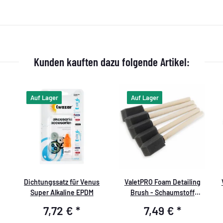
Kunden kauften dazu folgende Artikel:
Auf Lager
Auf Lager
Dichtungssatz für Venus
ValetPRO Foam Detailing
Super Alkaline EPDM
Brush - Schaumstoff
Reinigungspinsel ideal für
7,72 €
*
7,49 €
*
Lüftungsschlitze - BRU23