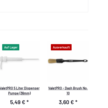
Auf Lager
Ausverkauft
ValetPRO 5 Liter Dispenser
ValetPRO - Dash Brush No.
Pumpe (36mm)
10
5,49 €
*
3,60 €
*