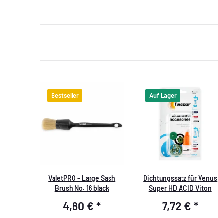
Bestseller
Auf Lager
ValetPRO - Large Sash
Dichtungssatz für Venus
Brush No. 16 black
Super HD ACID Viton
4,80 €
*
7,72 €
*