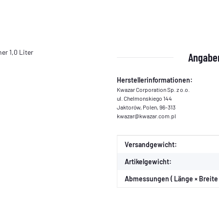
r 1,0 Liter
Angaben
Herstellerinformationen:
Kwazar Corporation Sp. z o.o.
ul. Chelmonskiego 144
Jaktorów, Polen, 96-313
kwazar@kwazar.com.pl
Produkteigenschaft
Wert
Versandgewicht:
Artikelgewicht:
Abmessungen ( Länge × Breite 