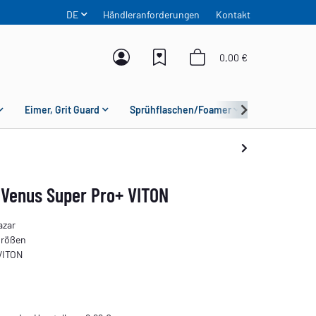
DE
Händleranforderungen
Kontakt
0,00 €
Eimer, Grit Guard
Sprühflaschen/Foamer
Mikrofaser
 Venus Super Pro+ VITON
azar
Größen
VITON