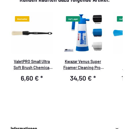
Bestseller
Auf Lager
Auf Lager
h
ValetPRO Small Ultra
Kwazar Venus Super
Va
Soft Brush Chemical
Foamer Cleaning Pro+
Fel
Resistant BRU 35
Viton 2L Box mit
chemie
6,60 €
*
34,50 €
*
12
Zubehör
Kunststof
Informationen