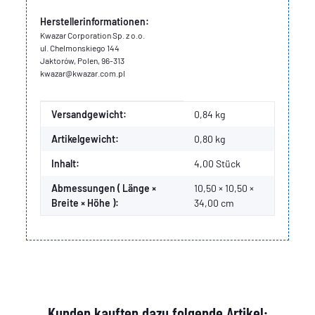
Herstellerinformationen:
Kwazar Corporation Sp. z o.o.
ul. Chelmonskiego 144
Jaktorów, Polen, 96-313
kwazar@kwazar.com.pl
Produkteigenschaft
Wert
Versandgewicht:
0,84 kg
Artikelgewicht:
0,80
kg
Inhalt:
4,00 Stück
Abmessungen ( Länge ×
10,50 × 10,50 ×
Breite × Höhe ):
34,00 cm
Kunden kauften dazu folgende Artikel: