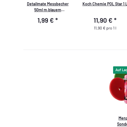
Detailmate Messbecher
Koch Chemie POL Star 1 
50ml m.blauem
Druck,Detailmate-Logo
1,99 €
*
11,90 €
*
11,90 € pro 1 l
Auf La
Menz
Sonde