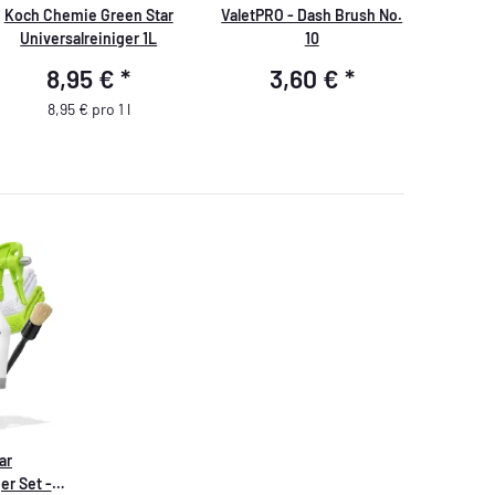
Koch Chemie Green Star
ValetPRO - Dash Brush No.
Universalreiniger 1L
10
8,95 €
*
3,60 €
*
8,95 € pro 1 l
ar
er Set -