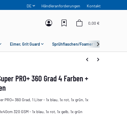
DE
Händleranforderungen
Kontakt
0,00 €
Eimer, Grit Guard
Sprühflaschen/Foamer
Mikrofaser
Super PRO+ 360 Grad 4 Farben +
en
 PRO+ 360 Grad, 1 Liter - 1x blau, 1x rot, 1x grün, 1x
x40cm 320 GSM - 1x blau, 1x rot, 1x gelb, 1x grün