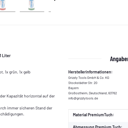
 Liter
Angaben
t, 1x grün, 1x gelb
Herstellerinformationen:
Grizzly Tools GmbH & Co. KG
Stockstädter Str. 20
Bayern
Großostheim, Deutschland, 63762
er Kapazität horizontal auf der
info@grizzlytools.de
urch immer sicheren Stand der
eschädigungen.
Produkteigenschaft
Wert
Material PremiumTuch:
Abmessung Premium Tuch: