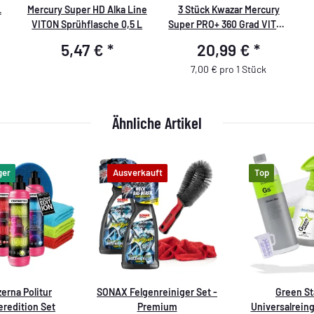
L
Mercury Super HD Alka Line
3 Stück Kwazar Mercury
VITON Sprühflasche 0,5 L
Super PRO+ 360 Grad VITON
blau Sprühflasche 1,0 Liter
5,47 €
*
20,99 €
*
7,00 € pro 1 Stück
Ähnliche Artikel
ger
Ausverkauft
Top
erna Politur
SONAX Felgenreiniger Set -
Green St
redition Set
Premium
Universalreing