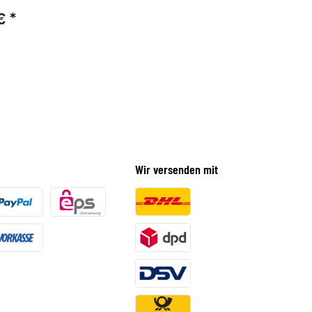
m
 €
*
Wir versenden mit