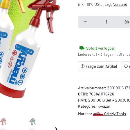
inkl. 19% USt. , zzgl.
Versand
Stk
Sofort verfügbar
Lieferzeit:
1 - 3 Tage mit Stan
Frage zum Artikel
Artikelnummer:
20010016 17 
GTIN:
7081411176426
HAN:
20010016 Set + 2003010
Kategorie:
Kwazar
Marken:
Grizzly Tools