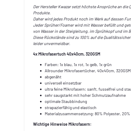
Der Hersteller Kwazar setzt höchste Ansprüche an die Q
Produkte.
Daher wird jedes Produkt noch im Werk auf dessen Funk
Jeder Sprüher/Foamer wird mit Wasser befüllt und ge
von Wasser in der Steigleitung, im Sprühkopf und im B
Diese Rückstände sind zu 100% auf die Qualitätssiche
leider unvermeidbar.
4x Mikrofasertuch 40x40cm, 320GSM
Farben: 1x blau, 1x rot, 1x gelb, 1x grün
Allrounder Mikrofasertücher, 40x40cm, 320GSM
abgenäht
universell einsetzbar
ultra feine Mikrofasern: sanft, fusselfrei und s
sehr saugstarkt mit hoher Schmutzaufnahme
optimale Staubbindung
strapazierfähig und elastisch
Materialzusammensetzung: 80% Polyester, 20%
Wichtige Hinweise Mikrofasern: