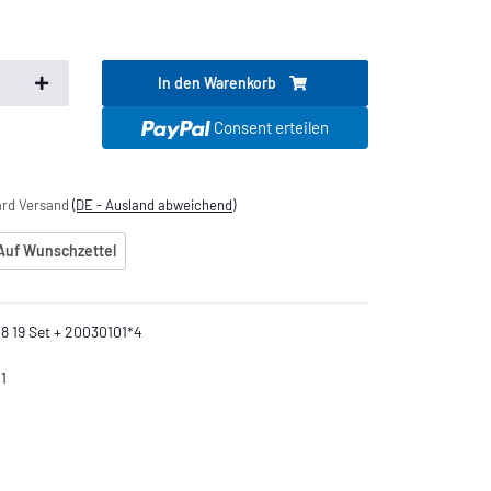
In den Warenkorb
.
Consent erteilen
dard Versand
(DE - Ausland abweichend)
Auf Wunschzettel
18 19 Set + 20030101*4
1