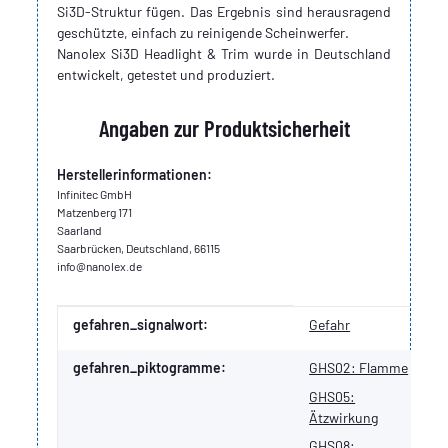
Si3D-Struktur fügen. Das Ergebnis sind herausragend
geschützte, einfach zu reinigende Scheinwerfer.
Nanolex Si3D Headlight & Trim wurde in Deutschland
entwickelt, getestet und produziert.
Angaben zur Produktsicherheit
Herstellerinformationen:
Infinitec GmbH
Matzenberg 171
Saarland
Saarbrücken, Deutschland, 66115
info@nanolex.de
Produkteigenschaft
Wert
gefahren_signalwort:
Gefahr
gefahren_piktogramme:
GHS02: Flamme
GHS05:
Ätzwirkung
GHS08: