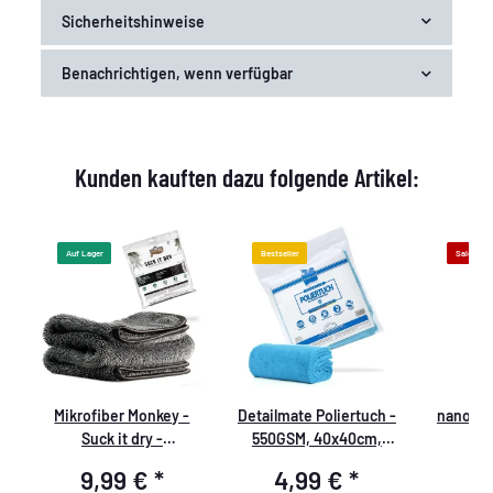
Sicherheitshinweise
Benachrichtigen, wenn verfügbar
Kunden kauften dazu folgende Artikel:
Auf Lager
Bestseller
Sale 43%
e
Mikrofiber Monkey -
Detailmate Poliertuch -
nanolex
te
Suck it dry -
550GSM, 40x40cm,
10
Microfasertuch -
blau, verpackt
Gla
9,99 €
*
4,99 €
*
1
1000GSM 40x55cm