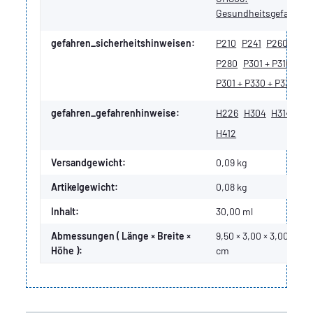
Gesundheitsgefahr
gefahren_sicherheitshinweisen:
P210
P241
P260
P280
P301 + P310
P301 + P330 + P331
gefahren_gefahrenhinweise:
H226
H304
H314
H412
Versandgewicht:
0,09 kg
Artikelgewicht:
0,08
kg
Inhalt:
30,00 ml
Abmessungen ( Länge × Breite ×
9,50 × 3,00 × 3,00
Höhe ):
cm