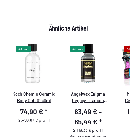
19,9
Ähnliche Artikel
Auf Lager
Auf Lager
Sale 20%
Koch Chemie Ceramic
Angelwax Enigma
Megu
Body Cb0.01 30ml
Legacy Titanium
Ceram
Ceramic Coating
74,90 €
*
63,49 € -
12
2.496,67 € pro 1 l
85,44 €
*
2.116,33 € pro 1 l
Weitere Variationen