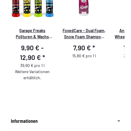
Garage Freaks
FoxedCare - Dual Foam,
Angel
0
Polituren & Wachs
Snow Foam Shampoo,
Wheel Cl
made by menzerna -
500ml
9,90 € -
7,90 €
*
15
250 ml
12,90 €
*
15,80 € pro 1 l
30,4
39,60 € pro 1 l
Weitere Variationen
erhältlich.
Informationen