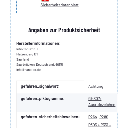
Sicherheitsdatenblatt
Angaben zur Produktsicherheit
Herstellerinformationen:
Infinitec GmbH
Matzenberg 171
Saarland
Saarbrücken, Deutschland, 66115
info@nanolex.de
Produkteigenschaft
Wert
gefahren_signalwort:
Achtung
gefahren_piktogramme:
GHS07:
Ausrufezeichen
gefahren_sicherheitshinweisen:
P264
P280
P305 + P351 +