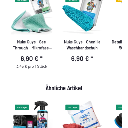
Nuke Guys - See
Nuke Guys - Chenille
Detailma
Through - Mikrofaser
Waschhandschuh
50ml
Waffeltuch - 450 GSM,
Druck,De
6,90 €
*
6,90 €
*
1
35x35cm - mint/weiß -
2er Pack
3,45 € pro 1 Stück
Ähnliche Artikel
Auf Lager
Auf Lager
Auf Lager