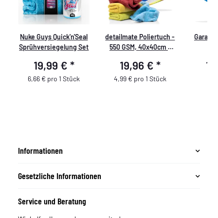
Nuke Guys Quick'n'Seal
detailmate Poliertuch -
Garage 
Sprühversiegelung Set
550 GSM, 40x40cm -
Se
blau, rot, grün, gelb -
19,99 €
*
19,96 €
*
15
verpackt - 4er Pack
6,66 € pro 1 Stück
4,99 € pro 1 Stück
Informationen
Gesetzliche Informationen
Service und Beratung