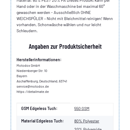
Material: 80% PES / 20% PA Dieses Produkt kann per
Hand oder in der Waschmaschine bei maximal 60°
gewaschen werden - Ausschließlich OHNE
WEICHSPÜLER – Nicht mit Bleichmittel reinigen! Wenn
vorhanden, Schonwäsche wählen und nur leicht
Schleudern.
Angaben zur Produktsicherheit
Herstellerinformationen:
Motodox GmbH
Niedernberger Str. 10
Bayern
Aschaffenburg, Deutschland, 63741
service@motodox.de
https://detailmate.de
Produkteigenschaft
Wert
GSM Edgeless Tuch:
550 GSM
Material Edgeless Tuch:
80% Polyester
20% Polyamide