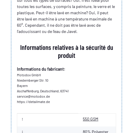
sur tous les types de surfaces? Oui, il est idéal pour
toutes les surfaces, y compris la peinture, le verre et le
plastique. Peut-il être lavé en machine? Oui, il peut
être lavé en machine à une température maximale de
60°. Cependant, il ne doit pas être lavé avec de
l'adoucissant ou de l'eau de Javel.
Informations relatives à la sécurité du
produit
Informations du fabricant:
Motodox GmbH
Niedernberger Str. 10
Bayern
Aschaffenburg, Deutschland, 63741
service@motodox.de
https://detailmate.de
Valeur
Fabricant
:
550 GSM
:
80% Polyester