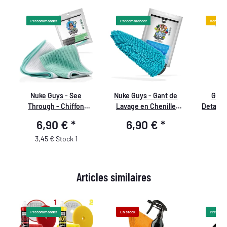
Précommander
Précommander
Vente %
e
Nuke Guys - See
Nuke Guys - Gant de
Gobe
Through - Chiffon
Lavage en Chenille
Detailm
Microfibre Gaufre - 450
Bleu Clair
impressi
6,90 €
*
6,90 €
*
1
GSM, 35x35cm -
De
menthe/blanc - Pack
3,45 € Stock 1
de 2
Articles similaires
Précommander
En stock
Précomm