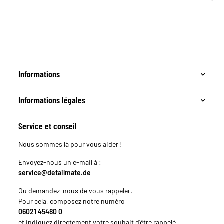
4,99
12
Informations
Informations légales
Service et conseil
Nous sommes là pour vous aider !
Envoyez-nous un e-mail à :
service@detailmate.de
Ou demandez-nous de vous rappeler.
Pour cela, composez notre numéro
06021 45480 0
et indiquez directement votre souhait d'être rappelé.