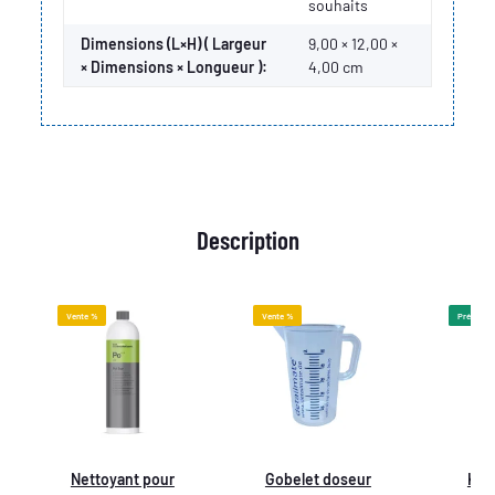
souhaits
Dimensions (L×H) ( Largeur
9,00 × 12,00 ×
× Dimensions × Longueur ):
4,00 cm
Description
Vente %
Vente %
Précomm
Nettoyant pour
Gobelet doseur
Koc