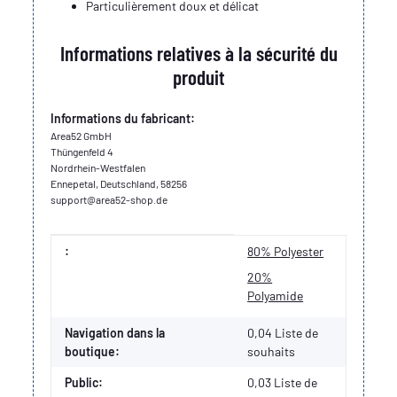
Particulièrement doux et délicat
Informations relatives à la sécurité du
produit
Informations du fabricant:
Area52 GmbH
Thüngenfeld 4
Nordrhein-Westfalen
Ennepetal, Deutschland, 58256
support@area52-shop.de
Valeur
Fabricant
:
80% Polyester
20%
Polyamide
Navigation dans la
0,04 Liste de
boutique:
souhaits
Public:
0,03
Liste de