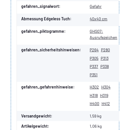
gefahren_signalwort:
Gefahr
Abmessung Edgeless Tuch:
40x40 cm
gefahren_piktogramme:
GHS07:
Ausrufezeichen
gefahren_sicherheitshinweisen:
P264
P280
P305
P313
P337
P338
P351
gefahren_gefahrenhinweise:
H302
H304
H318
H319
H400
H412
Versandgewicht:
1,59 kg
Artikelgewicht:
1,06
kg