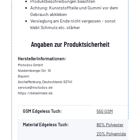
Produktbeschreibungen beachten
Achtung: Kunststoffteile und Gummi vor dem
Gebrauch abkleben
Versieglung am Ende nicht vergessen - sonst
klebt Schmutz etc. stärker
Angaben zur Produktsicherheit
Herstellerinformationen:
Motodox GmbH
Niedernberger Str. 10
Bayern
Aschaffenburg, Deutschland, 63741
service@motodox.de
https://detailmate.de
Produkteigenschaft
Wert
GSM Edgeless Tuch:
550 GSM
Material Edgeless Tuch:
80% Polyester
20% Polyamide