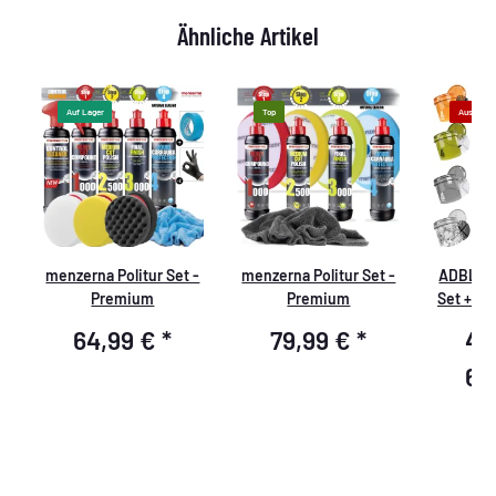
Ähnliche Artikel
Auf Lager
Top
Ausverka
e
menzerna Politur Set -
menzerna Politur Set -
ADBL Ex
t
Premium
Premium
Set + Ma
D
64,99 €
*
79,99 €
*
42
Mikr
62