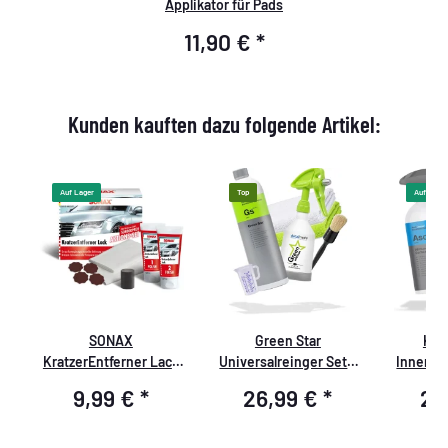
Applikator für Pads
11,90 €
*
Kunden kauften dazu folgende Artikel:
Auf Lager
Top
Auf Lager
r
SONAX
Green Star
Koc
KratzerEntferner Lack
Universalreinger Set -
Innenre
AktionsSet
Premium
9,99 €
*
26,99 €
*
22