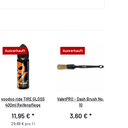
Ausverkauft
Ausverkauft
voodoo ride TIRE GLOSS
ValetPRO - Dash Brush No.
400ml Reifenpflege
10
11,95 €
*
3,60 €
*
29,88 € pro 1 l