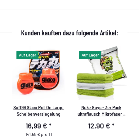
Kunden kauften dazu folgende Artikel:
Auf Lager
Auf Lager
Soft99 Glaco Roll On Large
Nuke Guys - 3er Pack
Scheibenversiegelung
ultraflausch Mikrofaser -
Quick´n Gloss - 500 GSM,
16,99 €
*
12,90 €
*
40x40cm
141,58 € pro 1 l