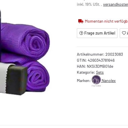
inkl. 19% USt. ,
versandkosten
Momentan nicht verfügb
Frage zum Artikel
Artikelnummer:
20023083
GTIN:
4260343781646
HAN:
NXSi3DMB01de
Kategorie:
Sets
Marken:
Nanolex