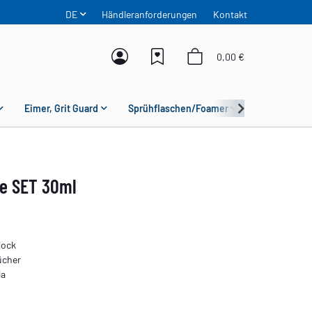
DE
Händleranforderungen
Kontakt
0,00 €
Eimer, Grit Guard
Sprühflaschen/Foamer
Mikrofaser
te SET 30ml
lock
ücher
la