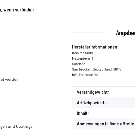
n, wenn verfügbar
Angaben
Herstellerinformationen:
Infinitec GmbH
Matzenberg 171
Saarland
Saarbrücken, Deutschland, 66115
info@nanolex.de
det werden
Produkteigenschaft
Wert
Versandgewicht:
Artikelgewicht:
Inhalt:
Abmessungen ( Länge × Breite 
ngen und Coatings