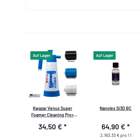
Auf Lager
Auf Lager
Kwazar Venus Super
Nanolex Si3D BC
Foamer Cleaning Pro+
Viton 2L Box mit Zubehör
34,50 €
*
64,90 €
*
2.163,33 € pro 1 l