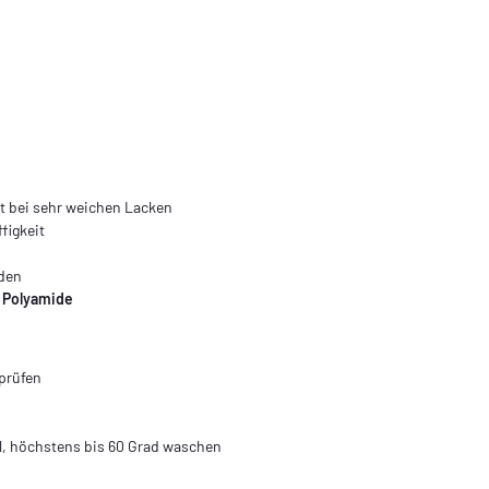
st bei sehr weichen Lacken
figkeit
rden
 Polyamide
prüfen
l, höchstens bis 60 Grad waschen