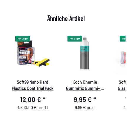
Ähnliche Artikel
Auf Lager
Auf Lager
Auf Lager
Soft99 Nano Hard
Koch Chemie
Soft99 
Plastics Coat Trial Pack
Gummifix Gummi- &
Glas- u
Kunststoffpflege 1L
Versieg
12,00 €
*
9,95 €
*
13
1.500,00 € pro 1 l
9,95 € pro l
199,