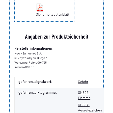
Sicherheitsdatenblatt
Angaben zur Produktsicherheit
Herstellerinformationen:
Nowy Samochód S.A.
ul. Zbyszka Cybulskiego 3
Warszawa, Polen, 00-725
info@soft99.de
Produkteigenschaft
Wert
gefahren_signalwort:
Gefahr
gefahren_piktogramme:
GHS02:
Flamme
GHS07:
Ausrufezeichen