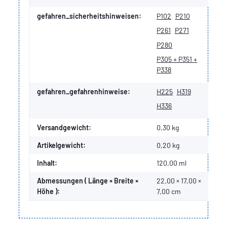
gefahren_sicherheitshinweisen:
P102
P210
P261
P271
P280
P305 + P351 +
P338
gefahren_gefahrenhinweise:
H225
H319
H336
Versandgewicht:
0,30 kg
Artikelgewicht:
0,20
kg
Inhalt:
120,00 ml
Abmessungen ( Länge × Breite ×
22,00 × 17,00 ×
Höhe ):
7,00 cm