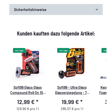
Sicherheitshinweise
Kunden kauften dazu folgende Artikel:
Auf Lager
Auf Lager
Auf Lager
h
Soft99 Glaco Glass
Soft99 - Ultra Glaco
Kwazar
Compound Roll On 100
Glasversiegelung - 70
Foamer 
ml
ml
Viton
12,99 €
*
19,99 €
*
34
Z
129,90 € pro 1 l
285,57 € pro 1 l