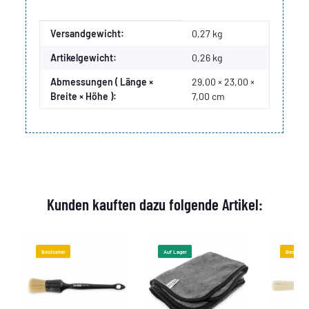
Produkteigenschaft
Wert
Versandgewicht:
0,27 kg
Artikelgewicht:
0,26
kg
Abmessungen ( Länge ×
29,00 × 23,00 ×
Breite × Höhe ):
7,00 cm
Kunden kauften dazu folgende Artikel:
Bestseller
Auf Lager
Bestselle