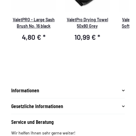
e
ValetPRO - Large Sash
ValetPro Drying Towel
ValetPR
te
Brush No. 16 black
50x80 Grey
Soft B
Resis
4,80 €
*
10,99 €
*
6
Informationen
Gesetzliche Informationen
Service und Beratung
Wir helfen Ihnen sehr gerne weiter!